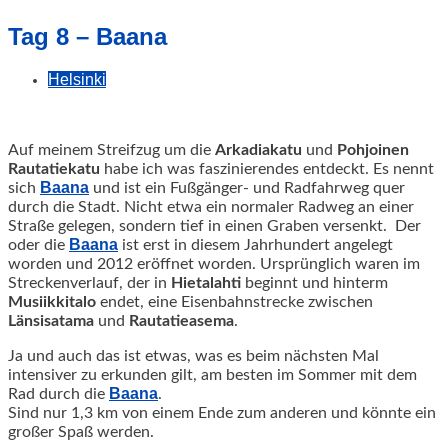
geschah!
Tag 8 – Baana
Helsinki
Auf meinem Streifzug um die
Arkadiakatu
und
Pohjoinen
Rautatiekatu
habe ich was faszinierendes entdeckt. Es nennt
Baana
sich
und ist ein Fußgänger- und Radfahrweg quer
durch die Stadt.
Nicht etwa ein normaler Radweg an einer
Straße gelegen, sondern tief in einen Graben versenkt. Der
Baana
oder die
ist erst in diesem Jahrhundert angelegt
worden und 2012 eröffnet worden. Ursprünglich waren im
Streckenverlauf, der in
Hietalahti
beginnt und hinterm
Musiikkitalo
endet, eine Eisenbahnstrecke zwischen
Länsisatama
und
Rautatieasema
.
Ja und auch das ist etwas, was es beim nächsten Mal
intensiver zu erkunden gilt, am besten im Sommer mit dem
Baana
Rad durch die
.
Sind nur 1,3 km von einem Ende zum anderen und könnte ein
großer Spaß werden.