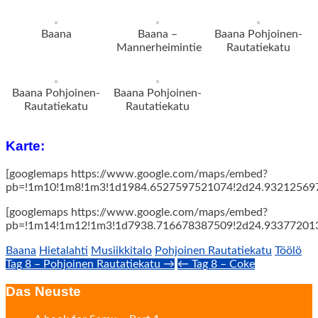
Baana
Baana –
Baana Pohjoinen-
Mannerheimintie
Rautatiekatu
Baana Pohjoinen-
Baana Pohjoinen-
Rautatiekatu
Rautatiekatu
Karte:
[googlemaps https://www.google.com/maps/embed?
pb=!1m10!1m8!1m3!1d1984.6527597521074!2d24.932125697
[googlemaps https://www.google.com/maps/embed?
pb=!1m14!1m12!1m3!1d7938.716678387509!2d24.9337720135
Baana
Hietalahti
Musiikkitalo
Pohjoinen Rautatiekatu
Töölö
Post
Tag 8 – Pohjoinen Rautatiekatu →
← Tag 8 – Coke
navigation
Das Neuste