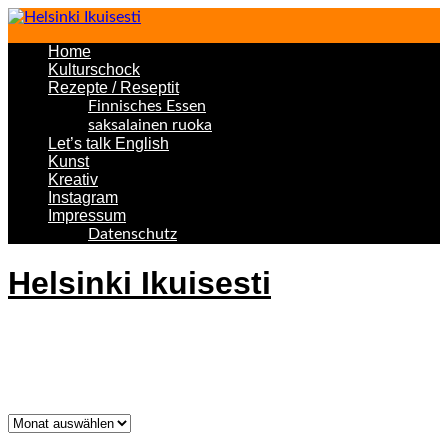
Home
Kulturschock
Rezepte / Reseptit
Finnisches Essen
saksalainen ruoka
Let’s talk English
Kunst
Kreativ
Instagram
Impressum
Datenschutz
Helsinki Ikuisesti
Helsinki Forever
Was bisher geschah!
Was
bisher