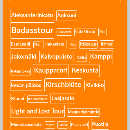
Aleksanterinkatu
Anksuni
Badasstour
Eira
Cafe Ursula
Bulevardi
Esplanadi
Hakaniemi
Itäkeskus
Itämeri
HEL
Flug
Kamppi
Jakomäki
Kaivopuisto
Kallio
Kauppatori
Keskusta
Katajanokka
Kirschblüte
Kivikko
kesän päätös
Laajasalo
Kluuvi
Kruununhaka
Light and Lost Tour
Mannerheimintie
Puotila
Merisatamaranta
Punavuori
Metro
Pasila