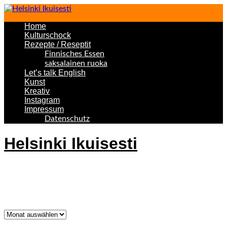
Home
Kulturschock
Rezepte / Reseptit
Finnisches Essen
saksalainen ruoka
Let’s talk English
Kunst
Kreativ
Instagram
Impressum
Datenschutz
Helsinki Ikuisesti
Helsinki Forever
Was bisher geschah!
Was
bisher