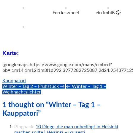
Ferrieswheel
ein Imbiß 🙂
Karte:
[googlemaps https://www.google.com/maps/embed?
pb=!1m14!1m12!1m3!1d992.3977282725087!2d24.9543771251
Kauppatori
Post
Winter – Tag 2 – Frühstück →
← Winter – Tag 1 –
Weihnachtslichter
navigation
1 thought on “Winter – Tag 1 –
Kauppatori”
Pingback:
10 Dinge, die man unbedingt in Helsinki
machen sollte | Helsinki – ikuisesti