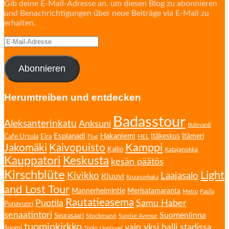
Gib deine E-Mail-Adresse an, um diesen Blog zu abonnieren
und Benachrichtigungen über neue Beiträge via E-Mail zu
erhalten.
E-
Mail-
Adresse
Abonnieren
Herumtreiben und entdecken
Badasstour
Aleksanterinkatu
Anksuni
Bulevardi
Esplanadi
Hakaniemi
Eira
Itäkeskus
Itämeri
Cafe Ursula
HEL
Flug
Kamppi
Jakomäki
Kaivopuisto
Kallio
Katajanokka
Kauppatori
Keskusta
kesän päätös
Kirschblüte
Light
Kivikko
Laajasalo
Kluuvi
Kruununhaka
and Lost Tour
Mannerheimintie
Merisatamaranta
Metro
Pasila
Rautatieasema
Puotila
Samu Haber
Punavuori
senaatintori
Suomenlinna
Seurasaari
Stockmann
Sunrise Avenue
tuomiokirkko
vain yksi halli stadissa
Suomi
Töölö
Uunisaari