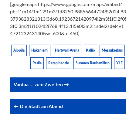
[googlemaps https://www.google.com/maps/embed?
pb=!1m14!1m12!1m3!1d8250.988566447248!2d24.93
3793828321313!3d60.19236721420974!2m3!1f0!2f0!
3f0!3m2!1i1024!2i768!4f13.1!5e0!3m2!1sde!2sde!4v1
472123243140&w=600&h=450]
Alppila
Hakaniemi
Hartwall-Arena
Kallio
Messukeskus
Pasila
Ratapihantie
Suomen Rauhanliitto
YLE
Post
Vantaa … zum Zweiten →
navigation
← Die Stadt am Abend