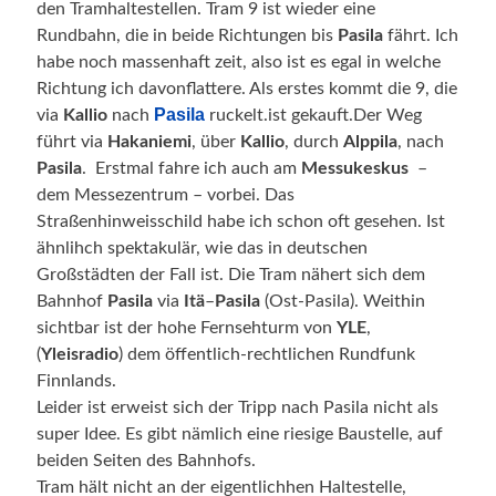
den Tramhaltestellen. Tram 9 ist wieder eine
Rundbahn, die in beide Richtungen bis
Pasila
fährt. Ich
habe noch massenhaft zeit, also ist es egal in welche
Richtung ich davonflattere.
Als erstes kommt die 9, die
Pasila
via
Kallio
nach
ruckelt.ist gekauft.Der Weg
führt via
Hakaniemi
, über
Kallio
, durch
Alppila
, nach
Pasila
. Erstmal fahre ich auch am
Messukeskus
–
dem Messezentrum – vorbei. Das
Straßenhinweisschild habe ich schon oft gesehen. Ist
ähnlihch spektakulär, wie das in deutschen
Großstädten der Fall ist. Die Tram nähert sich dem
Bahnhof
Pasila
via
Itä
–
Pasila
(Ost-Pasila). Weithin
sichtbar ist der hohe Fernsehturm von
YLE
,
(
Yleisradio
) dem öffentlich-rechtlichen Rundfunk
Finnlands.
Leider ist erweist sich der Tripp nach Pasila nicht als
super Idee. Es gibt nämlich eine riesige Baustelle, auf
beiden Seiten des Bahnhofs.
Tram hält nicht an der eigentlichhen Haltestelle,