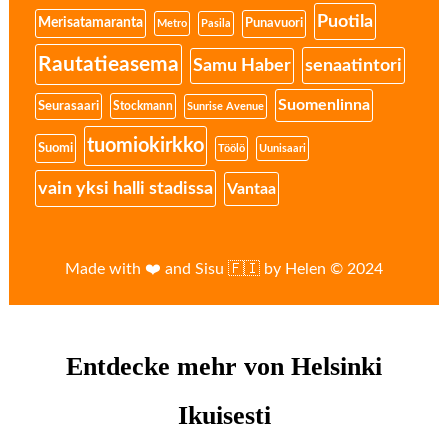
Puotila
Merisatamaranta
Punavuori
Metro
Pasila
Rautatieasema
senaatintori
Samu Haber
Suomenlinna
Seurasaari
Stockmann
Sunrise Avenue
tuomiokirkko
Suomi
Töölö
Uunisaari
vain yksi halli stadissa
Vantaa
Made with ❤️ and Sisu 🇫🇮 by Helen © 2024
Entdecke mehr von Helsinki
Ikuisesti