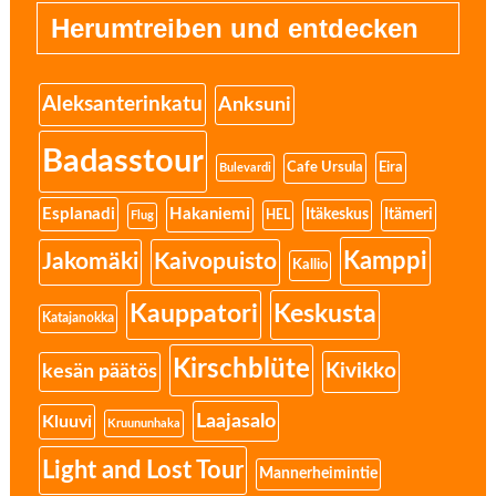
Herumtreiben und entdecken
Aleksanterinkatu
Anksuni
Badasstour
Eira
Cafe Ursula
Bulevardi
Esplanadi
Hakaniemi
Itäkeskus
Itämeri
HEL
Flug
Kamppi
Jakomäki
Kaivopuisto
Kallio
Kauppatori
Keskusta
Katajanokka
Kirschblüte
Kivikko
kesän päätös
Laajasalo
Kluuvi
Kruununhaka
Light and Lost Tour
Mannerheimintie