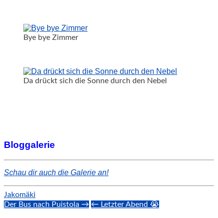
Bye bye Zimmer
Da drückt sich die Sonne durch den Nebel
Bloggalerie
Schau dir auch die Galerie an!
Jakomäki
Post
Der Bus nach Puistola →
← Letzter Abend 😭