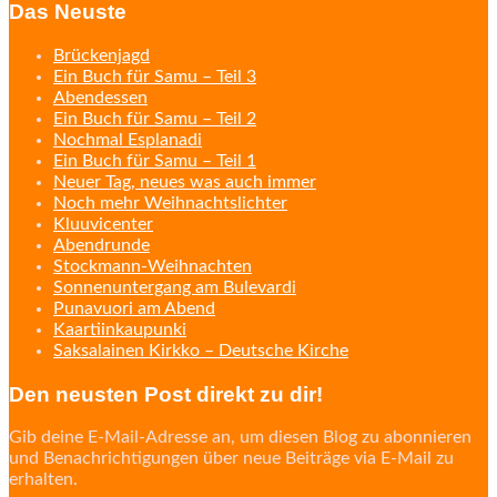
navigation
Das Neuste
Brückenjagd
Ein Buch für Samu – Teil 3
Abendessen
Ein Buch für Samu – Teil 2
Nochmal Esplanadi
Ein Buch für Samu – Teil 1
Neuer Tag, neues was auch immer
Noch mehr Weihnachtslichter
Kluuvicenter
Abendrunde
Stockmann-Weihnachten
Sonnenuntergang am Bulevardi
Punavuori am Abend
Kaartiinkaupunki
Saksalainen Kirkko – Deutsche Kirche
Den neusten Post direkt zu dir!
Gib deine E-Mail-Adresse an, um diesen Blog zu abonnieren
und Benachrichtigungen über neue Beiträge via E-Mail zu
erhalten.