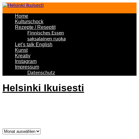
Home
Kulturschock
Rezepte / Reseptit
Finnisches Essen
saksalainen ruoka
Let’s talk English
Kunst
Kreativ
Instagram
Impressum
Datenschutz
Helsinki Ikuisesti
Helsinki Forever
Was bisher geschah!
Was
bisher