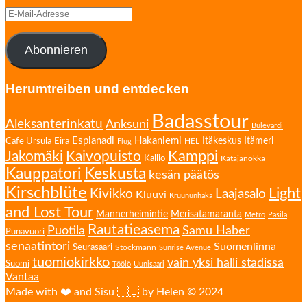
E-
Mail-
Adresse
Abonnieren
Herumtreiben und entdecken
Badasstour
Aleksanterinkatu
Anksuni
Bulevardi
Esplanadi
Hakaniemi
Eira
Itäkeskus
Itämeri
Cafe Ursula
HEL
Flug
Kamppi
Jakomäki
Kaivopuisto
Kallio
Katajanokka
Kauppatori
Keskusta
kesän päätös
Kirschblüte
Light
Kivikko
Laajasalo
Kluuvi
Kruununhaka
and Lost Tour
Mannerheimintie
Merisatamaranta
Metro
Pasila
Rautatieasema
Puotila
Samu Haber
Punavuori
senaatintori
Suomenlinna
Seurasaari
Stockmann
Sunrise Avenue
tuomiokirkko
vain yksi halli stadissa
Suomi
Töölö
Uunisaari
Vantaa
Made with ❤️ and Sisu 🇫🇮 by Helen © 2024