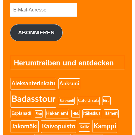
E-
Mail-
Adresse
ABONNIEREN
Herumtreiben und entdecken
Aleksanterinkatu
Anksuni
Badasstour
Eira
Cafe Ursula
Bulevardi
Esplanadi
Hakaniemi
Itäkeskus
Itämeri
HEL
Flug
Kamppi
Jakomäki
Kaivopuisto
Kallio