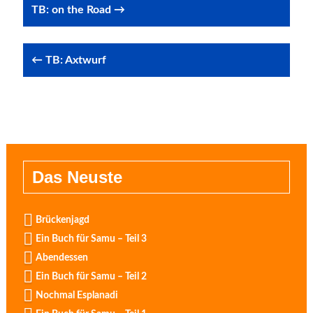
Post
TB: on the Road →
navigation
← TB: Axtwurf
Das Neuste
Brückenjagd
Ein Buch für Samu – Teil 3
Abendessen
Ein Buch für Samu – Teil 2
Nochmal Esplanadi