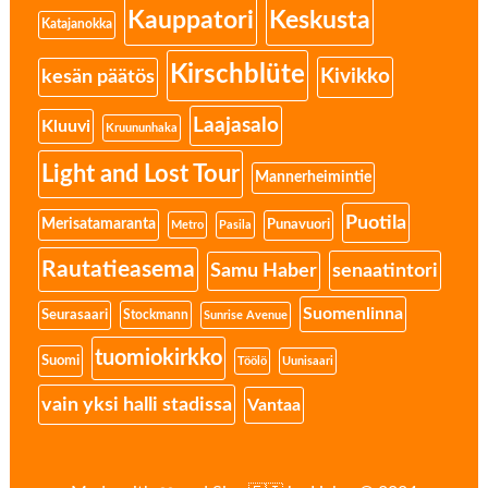
Kauppatori
Keskusta
Katajanokka
Kirschblüte
Kivikko
kesän päätös
Laajasalo
Kluuvi
Kruununhaka
Light and Lost Tour
Mannerheimintie
Puotila
Merisatamaranta
Punavuori
Metro
Pasila
Rautatieasema
senaatintori
Samu Haber
Suomenlinna
Seurasaari
Stockmann
Sunrise Avenue
tuomiokirkko
Suomi
Töölö
Uunisaari
vain yksi halli stadissa
Vantaa