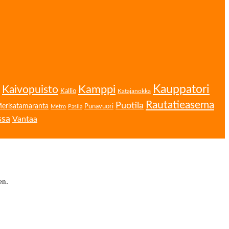
Kamppi
Kauppatori
Kaivopuisto
Kallio
Katajanokka
Rautatieasema
Puotila
erisatamaranta
Punavuori
Metro
Pasila
ssa
Vantaa
en.