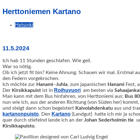
geschah!
Herttoniemen Kartano
Helsinki
11.5.2024
Ich hab 11 Stunden geschlafen. Wie geil.
War so nötig.
Ob ich jetzt fit bin? Keine Ahnung. Schauen wir mal.
Erstmal au
den Federn vorgekrochen.
Ich möchte zur
Hanami
–
Juhla
, zum japanischen
Hanami
Fest, a
Roihuvuori
Der
Kirsikkapuist
ist in
am besten via
Sahaajanka
Man kann mit dem Bus hinfahren, von Herttoniemi aus:
Bus 80
nun wie ich, aus der anderen Richtung (von Süden her) kommt
und steigt dann schon begeistert
Kaivolahdenkatu
aus und tra
kartanonpuisto
Kartano
. Den
(Landgut) hatte ich mir ja sch
quer durch stiefelnd lande ich an der
Johan
Sederholmin
tie
un
Kirsikkapuisto
.