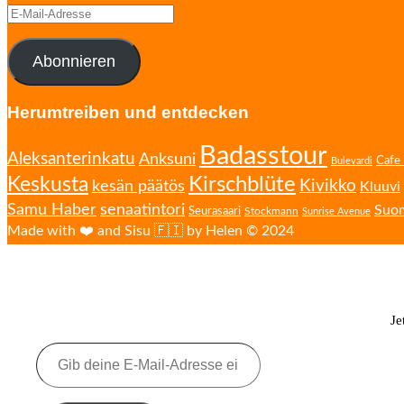
E-
Mail-
Adresse
Abonnieren
Herumtreiben und entdecken
Badasstour
Aleksanterinkatu
Anksuni
Cafe 
Bulevardi
Kirschblüte
Keskusta
Kivikko
kesän päätös
Kluuvi
senaatintori
Samu Haber
Suo
Seurasaari
Stockmann
Sunrise Avenue
Made with ❤️ and Sisu 🇫🇮 by Helen © 2024
Je
Gib
deine
E-
Mail-