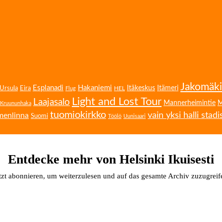
Jakomäki
Esplanadi
Hakaniemi
Eira
Itäkeskus
Itämeri
Ursula
HEL
Flug
Light and Lost Tour
Laajasalo
Mannerheimintie
M
Kruununhaka
tuomiokirkko
vain yksi halli stadi
menlinna
Suomi
Töölö
Uunisaari
Entdecke mehr von Helsinki Ikuisesti
tzt abonnieren, um weiterzulesen und auf das gesamte Archiv zuzugreif