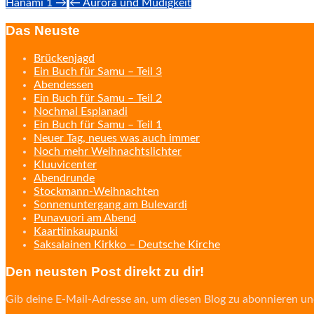
Post
Hanami 1 →
← Aurora und Müdigkeit
navigation
Das Neuste
Brückenjagd
Ein Buch für Samu – Teil 3
Abendessen
Ein Buch für Samu – Teil 2
Nochmal Esplanadi
Ein Buch für Samu – Teil 1
Neuer Tag, neues was auch immer
Noch mehr Weihnachtslichter
Kluuvicenter
Abendrunde
Stockmann-Weihnachten
Sonnenuntergang am Bulevardi
Punavuori am Abend
Kaartiinkaupunki
Saksalainen Kirkko – Deutsche Kirche
Den neusten Post direkt zu dir!
Gib deine E-Mail-Adresse an, um diesen Blog zu abonnieren un