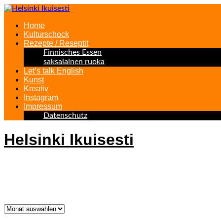
Home
Kulturschock
Rezepte / Reseptit
Finnisches Essen
saksalainen ruoka
Let’s talk English
Kunst
Kreativ
Instagram
Impressum
Datenschutz
Helsinki Ikuisesti
Helsinki Forever
Was bisher geschah!
Was
bisher