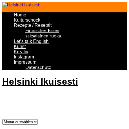
Home
Kulturschock
Rezepte / Reseptit
Finnisches Essen
saksalainen ruoka
Let’s talk English
Kunst
Kreativ
Instagram
Impressum
Datenschutz
Helsinki Ikuisesti
Helsinki Forever
Was bisher geschah!
Was
bisher