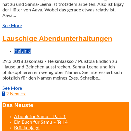
hat zu und Sanna-Leena ist trotzdem arbeiten. Also ist Bijay
der Hüter von Aava. Wobei das gerade etwas relativ ist.
Aava…
See More
Lauschige Abendunterhaltungen
Helsinki
29.3.2018 Jakomäki / Heikinlaakso / Puistola Endlich zu
Hause und Beinchen ausstrecken. Sanna-Leena und ich
philosophieren ein wenig über Namen. Sie interessiert sich
plötzlich für den Namen meines Exes. Schreibe…
See More
Posts
1
2
Next →
navigation
Das Neuste
A book for Samu – Part 1
Ein Buch für Samu – Teil 4
Brückenjagd