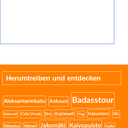
Herumtreiben und entdecken
Badasstour
Aleksanterinkatu
Anksuni
Esplanadi
Hakaniemi
Eira
Cafe Ursula
HEL
Bulevardi
Flug
Jakomäki
Kaivopuisto
Itäkeskus
Itämeri
Kallio