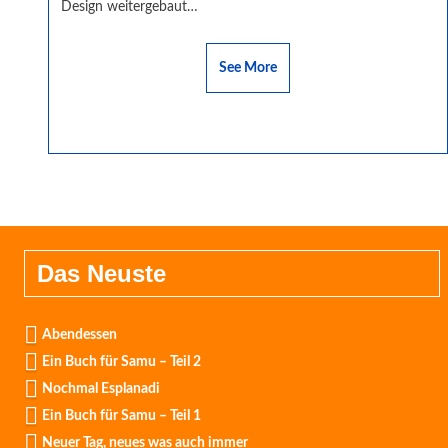
Design weitergebaut…
See More
Das Neuste
Abendessen
Ein Buch für Samu – Teil 2
Nochmal Esplanadi
Ein Buch für Samu – Teil 1
Neuer Tag, neues was auch immer