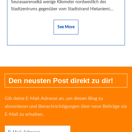
Seurasaarenselkä wenige Kilometer nordwestlich des
Stadtzentrums gegenüber vom Stadtstrand Hietaniemi.…
See More
Den neusten Post direkt zu dir!
Gib deine E-Mail-Adresse an, um diesen Blog zu
abonnieren und Benachrichtigungen über neue Beiträge via
E-Mail zu erhalten.
E-