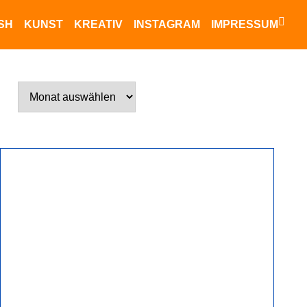
NKI IKUISESTI
ISH
KUNST
KREATIV
INSTAGRAM
IMPRESSUM
lsinki Forever
Was
bisher
geschah!