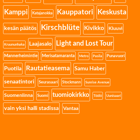
Kamppi
Kauppatori
Keskusta
Katajanokka
Kirschblüte
Kivikko
kesän päätös
Kluuvi
Light and Lost Tour
Laajasalo
Kruununhaka
Mannerheimintie
Merisatamaranta
Punavuori
Metro
Pasila
Rautatieasema
Puotila
Samu Haber
senaatintori
Seurasaari
Stockmann
Sunrise Avenue
tuomiokirkko
Suomenlinna
Suomi
Töölö
Uunisaari
vain yksi halli stadissa
Vantaa