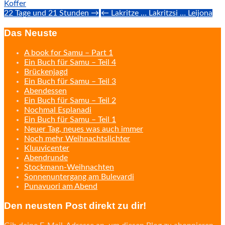
Koffer
Post
22 Tage und 21 Stunden →
← Lakritze … Lakritzsi … Leijona
navigation
Das Neuste
A book for Samu – Part 1
Ein Buch für Samu – Teil 4
Brückenjagd
Ein Buch für Samu – Teil 3
Abendessen
Ein Buch für Samu – Teil 2
Nochmal Esplanadi
Ein Buch für Samu – Teil 1
Neuer Tag, neues was auch immer
Noch mehr Weihnachtslichter
Kluuvicenter
Abendrunde
Stockmann-Weihnachten
Sonnenuntergang am Bulevardi
Punavuori am Abend
Den neusten Post direkt zu dir!