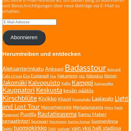
Gib deine E-Mail-Adresse an, um diesen Blog zu abonnieren
und Benachrichtigungen über neue Beiträge via E-Mail zu
erhalten.
E-
Mail-
Adresse
Abonnieren
Herumtreiben und entdecken
Badasstour
Aleksanterinkatu
Anksuni
Bulevardi
Esplanadi
Hakaniemi
Eira
Itäkeskus
Itämeri
Cafe Ursula
HEL
Flug
Kamppi
Jakomäki
Kaivopuisto
Kallio
Katajanokka
Kauppatori
Keskusta
kesän päätös
Kirschblüte
Light
Kivikko
Laajasalo
Kluuvi
Kruununhaka
and Lost Tour
Mannerheimintie
Merisatamaranta
Metro
Pasila
Rautatieasema
Puotila
Samu Haber
Punavuori
senaatintori
Suomenlinna
Seurasaari
Stockmann
Sunrise Avenue
tuomiokirkko
vain yksi halli stadissa
Suomi
Töölö
Uunisaari