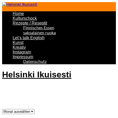
Home
Kulturschock
Rezepte / Reseptit
Finnisches Essen
saksalainen ruoka
Let’s talk English
Kunst
Kreativ
Instagram
Impressum
Datenschutz
Helsinki Ikuisesti
Helsinki Forever
Was bisher geschah!
Was
bisher