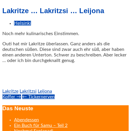
geschah!
Lakritze … Lakritzsi … Leijona
Helsinki
Noch mehr kulinarisches Einstimmen.
Outi hat mir Lakritze überlassen. Ganz anders als die
deutschen süßen.
Diese sind zwar auch ehr süß, aber haben
einen anderen Unterton. Schwer zu beschreiben. Aber lecker
… oder ich bin durchgeknallt genug.
Lakritze
Lakritzsi
Leijona
Post
Koffer →
← Tickernerven
navigation
Das Neuste
Abendessen
Ein Buch für Samu – Teil 2
Nochmal Esplanadi