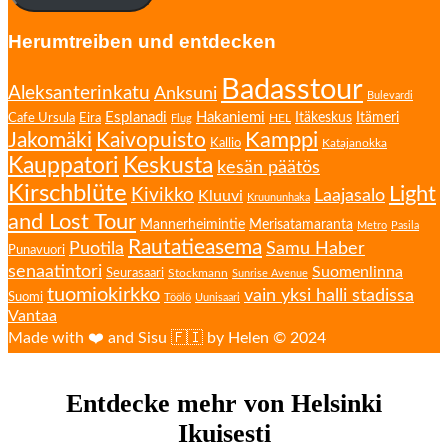
Herumtreiben und entdecken
Badasstour
Aleksanterinkatu
Anksuni
Bulevardi
Esplanadi
Hakaniemi
Eira
Itäkeskus
Itämeri
Cafe Ursula
HEL
Flug
Kamppi
Jakomäki
Kaivopuisto
Kallio
Katajanokka
Kauppatori
Keskusta
kesän päätös
Kirschblüte
Light
Kivikko
Laajasalo
Kluuvi
Kruununhaka
and Lost Tour
Mannerheimintie
Merisatamaranta
Metro
Pasila
Rautatieasema
Puotila
Samu Haber
Punavuori
senaatintori
Suomenlinna
Seurasaari
Stockmann
Sunrise Avenue
tuomiokirkko
vain yksi halli stadissa
Suomi
Töölö
Uunisaari
Vantaa
Made with ❤️ and Sisu 🇫🇮 by Helen © 2024
Entdecke mehr von Helsinki
Ikuisesti