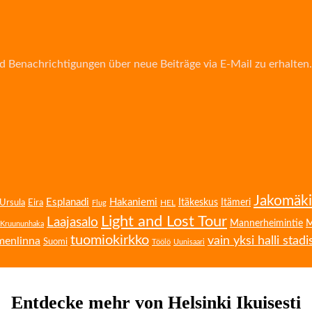
d Benachrichtigungen über neue Beiträge via E-Mail zu erhalten.
Jakomäki
Esplanadi
Hakaniemi
Eira
Itäkeskus
Itämeri
Ursula
HEL
Flug
Light and Lost Tour
Laajasalo
Mannerheimintie
M
Kruununhaka
tuomiokirkko
vain yksi halli stadi
menlinna
Suomi
Töölö
Uunisaari
Entdecke mehr von Helsinki Ikuisesti