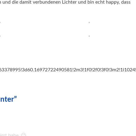
 und die damit verbundenen Lichter und bin echt happy, dass
378995!3d60.16972722490581!2m3!1f0!2f0!3f0!3m2!1i1024!
nter”
irrt habe. 🙂