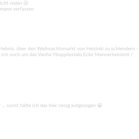
nicht reden 😛
romane verfassen
rlebnis, über den Weihnachtsmarkt von Helsinki zu schlendern –
te ich noch um das Vanha Ylioppilastalo Ecke Mannerheiminti /
… sonst hätte ich das hier riesig aufgezogen 😀