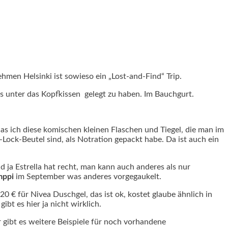
hmen Helsinki ist sowieso ein „Lost-and-Find“ Trip.
es unter das Kopfkissen gelegt zu haben. Im Bauchgurt.
s ich diese komischen kleinen Flaschen und Tiegel, die man im
ock-Beutel sind, als Notration gepackt habe. Da ist auch ein
d ja Estrella hat recht, man kann auch anderes als nur
ppi
im September was anderes vorgegaukelt.
0 € für Nivea Duschgel, das ist ok, kostet glaube ähnlich in
bt es hier ja nicht wirklich.
 gibt es weitere Beispiele für noch vorhandene