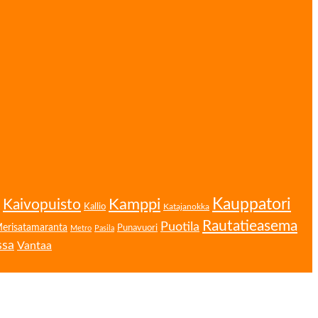
Kamppi
Kauppatori
Kaivopuisto
Kallio
Katajanokka
Rautatieasema
Puotila
erisatamaranta
Punavuori
Metro
Pasila
ssa
Vantaa