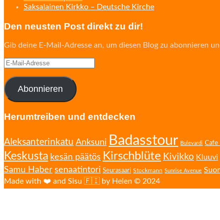
Saksalainen Kirkko – Deutsche Kirche
Den neusten Post direkt zu dir!
Gib deine E-Mail-Adresse an, um diesen Blog zu abonnieren un
E-
Mail-
Adresse
Abonnieren
Herumtreiben und entdecken
Badasstour
Aleksanterinkatu
Anksuni
Cafe 
Bulevardi
Kirschblüte
Keskusta
Kivikko
kesän päätös
Kluuvi
senaatintori
Samu Haber
Suo
Seurasaari
Stockmann
Sunrise Avenue
Made with ❤️ and Sisu 🇫🇮 by Helen © 2024