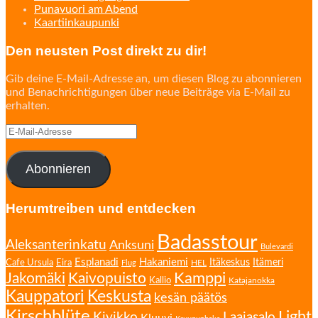
Punavuori am Abend
Kaartiinkaupunki
Den neusten Post direkt zu dir!
Gib deine E-Mail-Adresse an, um diesen Blog zu abonnieren
und Benachrichtigungen über neue Beiträge via E-Mail zu
erhalten.
E-
Mail-
Adresse
Abonnieren
Herumtreiben und entdecken
Badasstour
Aleksanterinkatu
Anksuni
Bulevardi
Esplanadi
Hakaniemi
Eira
Itäkeskus
Itämeri
Cafe Ursula
HEL
Flug
Kamppi
Jakomäki
Kaivopuisto
Kallio
Katajanokka
Kauppatori
Keskusta
kesän päätös
Kirschblüte
Light
Kivikko
Laajasalo