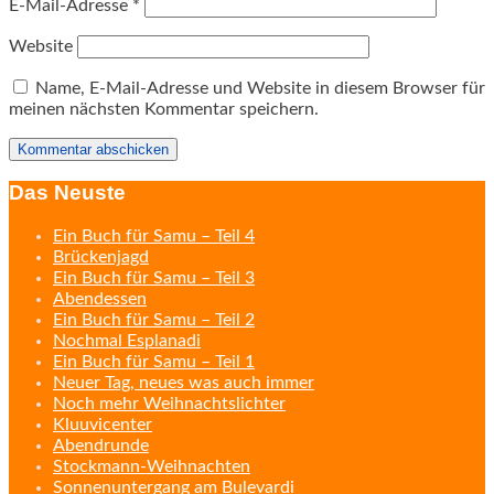
E-Mail-Adresse
*
Website
Name, E-Mail-Adresse und Website in diesem Browser für
meinen nächsten Kommentar speichern.
Das Neuste
Ein Buch für Samu – Teil 4
Brückenjagd
Ein Buch für Samu – Teil 3
Abendessen
Ein Buch für Samu – Teil 2
Nochmal Esplanadi
Ein Buch für Samu – Teil 1
Neuer Tag, neues was auch immer
Noch mehr Weihnachtslichter
Kluuvicenter
Abendrunde
Stockmann-Weihnachten
Sonnenuntergang am Bulevardi