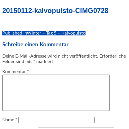
geschah!
20150112-kaivopuisto-CIMG0728
Post
Published In
Winter – Tag 5 – Kaivopuisto
navigation
Schreibe einen Kommentar
Deine E-Mail-Adresse wird nicht veröffentlicht.
Erforderliche
Felder sind mit
*
markiert
Kommentar
*
Name
*