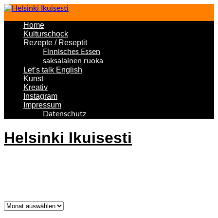
Home
Kulturschock
Rezepte / Reseptit
Finnisches Essen
saksalainen ruoka
Let’s talk English
Kunst
Kreativ
Instagram
Impressum
Datenschutz
Helsinki Ikuisesti
Helsinki Forever
Was bisher geschah!
Was
bisher