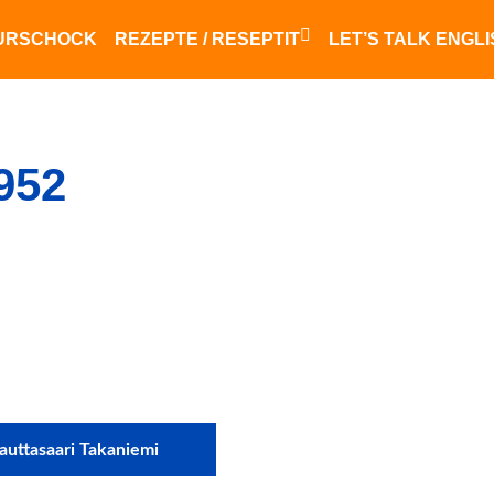
URSCHOCK
REZEPTE / RESEPTIT
LET’S TALK ENGL
Finnisches Essen
saksalainen ruoka
952
Lauttasaari Takaniemi