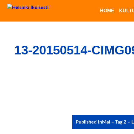
HOME
KULT
13-20150514-CIMG0
Post
Published In
Mai – Tag 2 – 
navigation