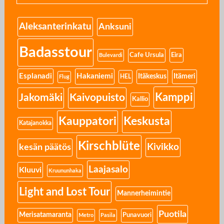
Aleksanterinkatu
Anksuni
Badasstour
Eira
Cafe Ursula
Bulevardi
Esplanadi
Hakaniemi
Itäkeskus
Itämeri
HEL
Flug
Kamppi
Jakomäki
Kaivopuisto
Kallio
Kauppatori
Keskusta
Katajanokka
Kirschblüte
Kivikko
kesän päätös
Laajasalo
Kluuvi
Kruununhaka
Light and Lost Tour
Mannerheimintie
Puotila
Merisatamaranta
Punavuori
Metro
Pasila