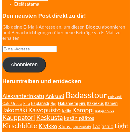
Eteläsatama
Den neusten Post direkt zu dir!
Gib deine E-Mail-Adresse an, um diesen Blog zu abonnieren
und Benachrichtigungen über neue Beiträge via E-Mail zu
erhalten.
E-
Mail-
Adresse
Abonnieren
Herumtreiben und entdecken
Badasstour
Aleksanterinkatu
Anksuni
Bulevardi
Esplanadi
Hakaniemi
Eira
Itäkeskus
Itämeri
Cafe Ursula
HEL
Flug
Kamppi
Jakomäki
Kaivopuisto
Kallio
Katajanokka
Kauppatori
Keskusta
kesän päätös
Kirschblüte
Light
Kivikko
Laajasalo
Kluuvi
Kruununhaka