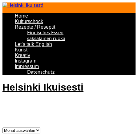
Home
Kulturschock
Rezepte / Reseptit
Finnisches Essen
saksalainen ruoka
Let’s talk English
Kunst
Kreativ
Instagram
Impressum
Datenschutz
Helsinki Ikuisesti
Helsinki Forever
Was bisher geschah!
Was
bisher