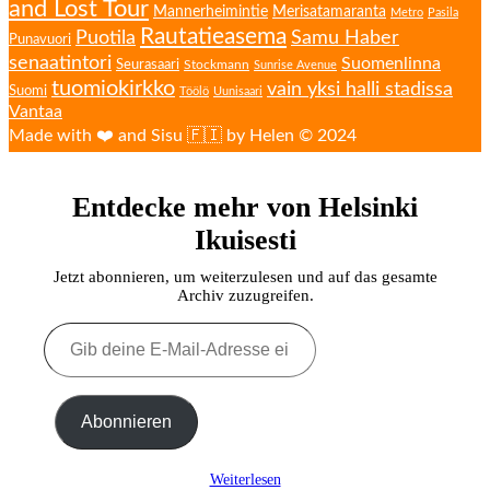
and Lost Tour
Mannerheimintie
Merisatamaranta
Metro
Pasila
Rautatieasema
Puotila
Samu Haber
Punavuori
senaatintori
Suomenlinna
Seurasaari
Stockmann
Sunrise Avenue
tuomiokirkko
vain yksi halli stadissa
Suomi
Töölö
Uunisaari
Vantaa
Made with ❤️ and Sisu 🇫🇮 by Helen © 2024
Entdecke mehr von Helsinki
Ikuisesti
Jetzt abonnieren, um weiterzulesen und auf das gesamte
Archiv zuzugreifen.
Gib
deine
E-
Mail-
Adresse
Abonnieren
ein ...
Weiterlesen