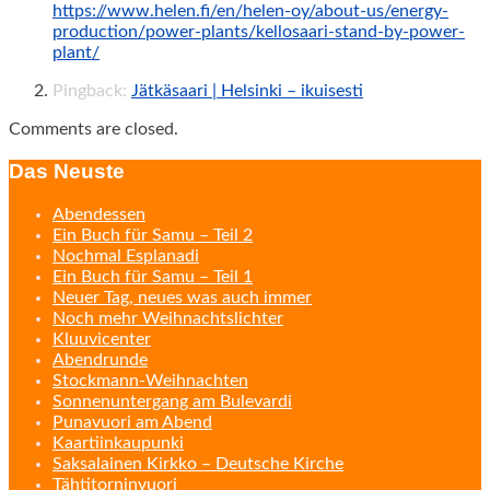
https://www.helen.fi/en/helen-oy/about-us/energy-
production/power-plants/kellosaari-stand-by-power-
plant/
Pingback:
Jätkäsaari | Helsinki – ikuisesti
Comments are closed.
Das Neuste
Abendessen
Ein Buch für Samu – Teil 2
Nochmal Esplanadi
Ein Buch für Samu – Teil 1
Neuer Tag, neues was auch immer
Noch mehr Weihnachtslichter
Kluuvicenter
Abendrunde
Stockmann-Weihnachten
Sonnenuntergang am Bulevardi
Punavuori am Abend
Kaartiinkaupunki
Saksalainen Kirkko – Deutsche Kirche
Tähtitorninvuori