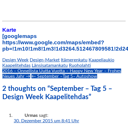
Karte
[googlemaps
https://www.google.com/maps/embed?
pb=!1m10!1m8!1m3!1d3264.512467809581!2d24
Design Week
Design-Market
Itämerenkatu
Kaapeliaukio
Kaapelitehdas
Länsisatamankatu
Ruoholahti
Post
2016 – Onnellista Uutta Vuotta – Happy New Year – Frohes
Neues Jahr →
← September –Tag 5– Autoshow
navigation
2 thoughts on “September – Tag 5 –
Design Week Kaapelitehdas”
Urmas
sagt:
30. Dezember 2015 um 8:41 Uhr