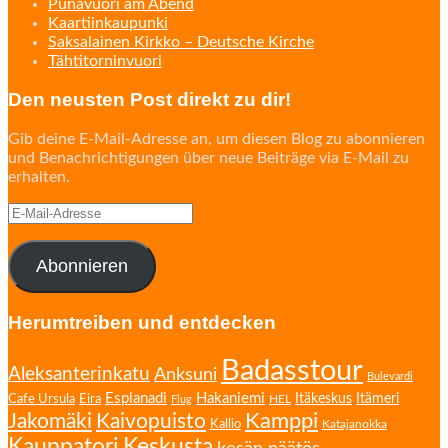
Punavuori am Abend
Kaartiinkaupunki
Saksalainen Kirkko – Deutsche Kirche
Tähtitorninvuori
Den neusten Post direkt zu dir!
Gib deine E-Mail-Adresse an, um diesen Blog zu abonnieren
und Benachrichtigungen über neue Beiträge via E-Mail zu
erhalten.
E-
Mail-
Adresse
Abonnieren
Herumtreiben und entdecken
Badasstour
Aleksanterinkatu
Anksuni
Bulevardi
Esplanadi
Hakaniemi
Eira
Itäkeskus
Itämeri
Cafe Ursula
HEL
Flug
Kamppi
Jakomäki
Kaivopuisto
Kallio
Katajanokka
Kauppatori
Keskusta