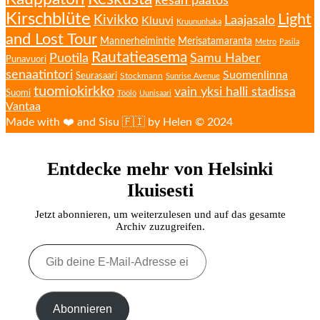
kesän päätös
Kirschblüte
Light
Kivikko
Laajasalo
Kluuvi
Kruununhaka
and Lost Tour
Mannerheimintie
Merisatamaranta
Metro
Pasila
Rautatieasema
Puotila
Samu Haber
Punavuori
senaatintori
Suomenlinna
Seurasaari
Stockmann
Sunrise Avenue
tuomiokirkko
vain yksi halli stadissa
Suomi
Töölö
Uunisaari
Vantaa
Made with ❤️ and Sisu 🇫🇮 by Helen © 2024
Entdecke mehr von Helsinki
Ikuisesti
Jetzt abonnieren, um weiterzulesen und auf das gesamte
Archiv zuzugreifen.
Gib
deine
E-
Mail-
Adresse
Abonnieren
ein ...