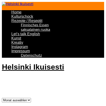
Home
Kulturschock
Rezepte / Reseptit
Finnisches Essen
saksalainen ruoka
Let’s talk English
Kunst
Kreativ
Instagram
Impressum
Datenschutz
Helsinki Ikuisesti
Helsinki Forever
Was bisher geschah!
Was
bisher