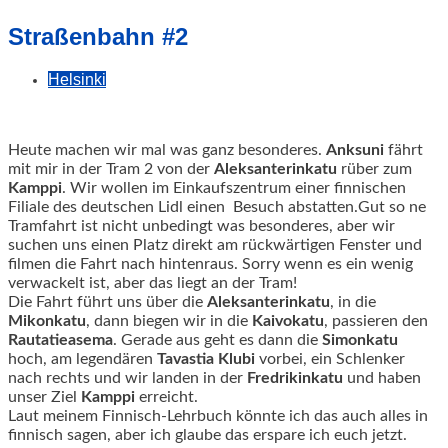
geschah!
Straßenbahn #2
Helsinki
Heute machen wir mal was ganz besonderes.
Anksuni
fährt
mit mir in der Tram 2 von der
Aleksanterinkatu
rüber zum
Kamppi
. Wir wollen im Einkaufszentrum einer finnischen
Filiale des deutschen Lidl einen Besuch abstatten.
Gut so ne
Tramfahrt ist nicht unbedingt was besonderes, aber wir
suchen uns einen Platz direkt am rückwärtigen Fenster und
filmen die Fahrt nach hintenraus. Sorry wenn es ein wenig
verwackelt ist, aber das liegt an der Tram!
Die Fahrt führt uns über die
Aleksanterinkatu
, in die
Mikonkatu
, dann biegen wir in die
Kaivokatu
, passieren den
Rautatieasema
. Gerade aus geht es dann die
Simonkatu
hoch, am legendären
Tavastia
Klubi
vorbei, ein Schlenker
nach rechts und wir landen in der
Fredrikinkatu
und haben
unser Ziel
Kamppi
erreicht.
Laut meinem Finnisch-Lehrbuch könnte ich das auch alles in
finnisch sagen, aber ich glaube das erspare ich euch jetzt.