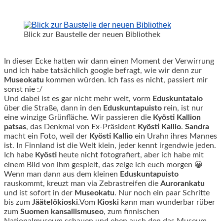
Blick zur Baustelle der neuen Bibliothek
In dieser Ecke hatten wir dann einen Moment der Verwirrung
und ich habe tatsächlich google befragt, wie wir denn zur
Museokatu
kommen würden. Ich fass es nicht, passiert mir
sonst nie :/
Und dabei ist es gar nicht mehr weit, vorm
Eduskuntatalo
über die Straße, dann in den
Eduskuntapuisto
rein, ist nur
eine winzige Grünfläche. Wir passieren die
Kyösti Kallion
patsas
, das Denkmal von Ex-Präsident
Kyösti
Kallio
.
Sandra
macht ein Foto, weil der
Kyösti
Kallio
ein Urahn ihres Mannes
ist. In Finnland ist die Welt klein, jeder kennt irgendwie jeden.
Ich habe
Kyösti
heute nicht fotografiert, aber ich habe mit
einem Bild von ihm gespielt, das zeige ich euch morgen 😀
Wenn man dann aus dem kleinen
Eduskuntapuisto
rauskommt, kreuzt man via Zebrastreifen die
Aurorankatu
und ist sofort in der
Museokatu
. Nur noch ein paar Schritte
bis zum
Jäätelökioski
.Vom
Kioski
kann man wunderbar rüber
zum
Suomen
kansallismuseo
, zum finnischen