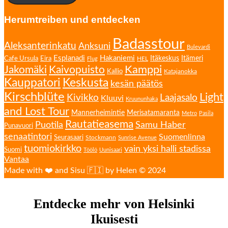
Herumtreiben und entdecken
Badasstour
Aleksanterinkatu
Anksuni
Bulevardi
Esplanadi
Hakaniemi
Eira
Itäkeskus
Itämeri
Cafe Ursula
HEL
Flug
Kamppi
Jakomäki
Kaivopuisto
Kallio
Katajanokka
Kauppatori
Keskusta
kesän päätös
Kirschblüte
Light
Kivikko
Laajasalo
Kluuvi
Kruununhaka
and Lost Tour
Mannerheimintie
Merisatamaranta
Metro
Pasila
Rautatieasema
Puotila
Samu Haber
Punavuori
senaatintori
Suomenlinna
Seurasaari
Stockmann
Sunrise Avenue
tuomiokirkko
vain yksi halli stadissa
Suomi
Töölö
Uunisaari
Vantaa
Made with ❤️ and Sisu 🇫🇮 by Helen © 2024
Entdecke mehr von Helsinki
Ikuisesti