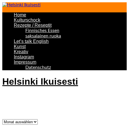
Home
Kulturschock
Rezepte / Reseptit
Finnisches Essen
saksalainen ruoka
Let’s talk English
Kunst
Kreativ
Instagram
Impressum
Datenschutz
Helsinki Ikuisesti
Helsinki Forever
Was bisher geschah!
Was
bisher