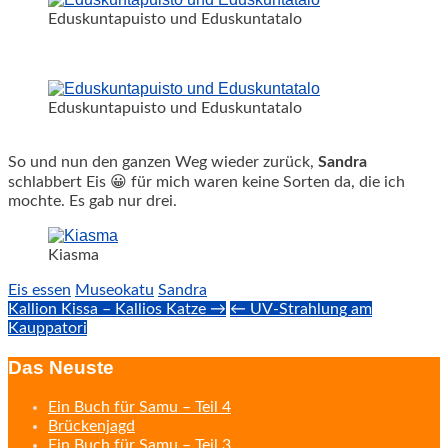
Eduskuntapuisto und Eduskuntatalo
Eduskuntapuisto und Eduskuntatalo
So und nun den ganzen Weg wieder zurück,
Sandra
schlabbert Eis 😀 für mich waren keine Sorten da, die ich
mochte. Es gab nur drei.
Kiasma
Eis essen
Museokatu
Sandra
Post
Kallion Kissa – Kallios Katze →
← UV-Strahlung am
Kauppatori
navigation
Das Neuste
Ein Buch für Samu – Teil 4
Brückenjagd
Ein Buch für Samu – Teil 3