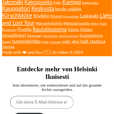
Kamppi
Jakomäki
Kaivopuisto
Kallio
Katajanokka
Kauppatori
Keskusta
kesän päätös
Kirschblüte
Light
Kivikko
Laajasalo
Kluuvi
Kruununhaka
and Lost Tour
Mannerheimintie
Merisatamaranta
Metro
Pasila
Rautatieasema
Puotila
Samu Haber
Punavuori
senaatintori
Suomenlinna
Seurasaari
Stockmann
Sunrise Avenue
tuomiokirkko
vain yksi halli stadissa
Suomi
Töölö
Uunisaari
Vantaa
Made with ❤️ and Sisu 🇫🇮 by Helen © 2024
Entdecke mehr von Helsinki
Ikuisesti
Jetzt abonnieren, um weiterzulesen und auf das gesamte
Archiv zuzugreifen.
Gib
deine
E-
Mail-