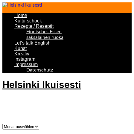
Home
Kulturschock
Rezepte / Reseptit
Finnisches Essen
saksalainen ruoka
Let’s talk English
Kunst
Kreativ
Instagram
Impressum
Datenschutz
Helsinki Ikuisesti
Helsinki Forever
Was bisher geschah!
Was
bisher