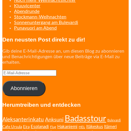
Noch mehr Weihnachtslichter
Kluuvicenter
Abendrunde
Stockmann-Weihnachten
Sonnenuntergang am Bulevardi
Punavuori am Abend
Den neusten Post direkt zu dir!
Gib deine E-Mail-Adresse an, um diesen Blog zu abonnieren
und Benachrichtigungen über neue Beiträge via E-Mail zu
erhalten.
E-
Mail-
Adresse
Abonnieren
Herumtreiben und entdecken
Badasstour
Aleksanterinkatu
Anksuni
Bulevardi
Esplanadi
Hakaniemi
Eira
Itäkeskus
Itämeri
Cafe Ursula
HEL
Flug