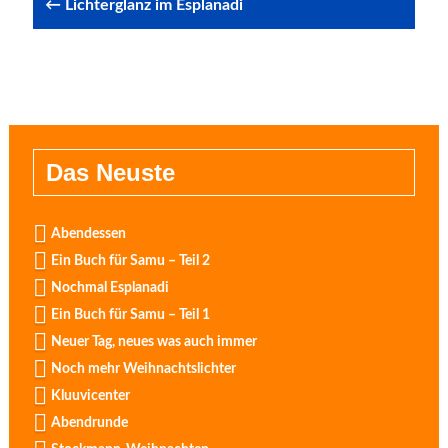
← Lichterglanz im Esplanadi
Das Neuste
Abendessen
Ein Buch für Samu – Teil 2
Nochmal Esplanadi
Ein Buch für Samu – Teil 1
Neuer Tag, neues was auch immer
Noch mehr Weihnachtslichter
Kluuvicenter
Abendrunde