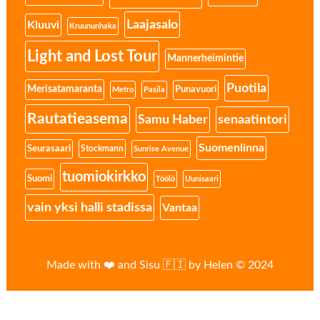
Laajasalo
Kluuvi
Kruununhaka
Light and Lost Tour
Mannerheimintie
Puotila
Merisatamaranta
Punavuori
Metro
Pasila
Rautatieasema
senaatintori
Samu Haber
Suomenlinna
Seurasaari
Stockmann
Sunrise Avenue
tuomiokirkko
Suomi
Töölö
Uunisaari
vain yksi halli stadissa
Vantaa
Made with ❤️ and Sisu 🇫🇮 by Helen © 2024