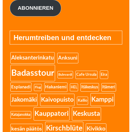
ABONNIEREN
Herumtreiben und entdecken
Aleksanterinkatu
Anksuni
Badasstour
Eira
Cafe Ursula
Bulevardi
Esplanadi
Hakaniemi
Itäkeskus
Itämeri
HEL
Flug
Kamppi
Jakomäki
Kaivopuisto
Kallio
Kauppatori
Keskusta
Katajanokka
Kirschblüte
Kivikko
kesän päätös