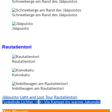
Schneeberge am Rand des Jääpuistos
Schneeberge am Rand des Jääpuistos
Jääpuisto
Rautatientori
Rautatientori
Kaivokatu
Imbißwagen am Rautatientori
Jääpuisto
Light and Lost Tour
Rautatientori
Post
Funkelnde Lichter →
← Via Kamppi ins warme Jakomäki
navigation
Das Neuste