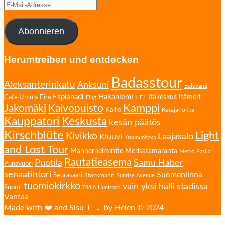
E-
Mail-
Adresse
Abonnieren
Herumtreiben und entdecken
Badasstour
Aleksanterinkatu
Anksuni
Bulevardi
Esplanadi
Hakaniemi
Eira
Itäkeskus
Itämeri
Cafe Ursula
HEL
Flug
Kamppi
Jakomäki
Kaivopuisto
Kallio
Katajanokka
Kauppatori
Keskusta
kesän päätös
Kirschblüte
Light
Kivikko
Laajasalo
Kluuvi
Kruununhaka
and Lost Tour
Mannerheimintie
Merisatamaranta
Metro
Pasila
Rautatieasema
Puotila
Samu Haber
Punavuori
senaatintori
Suomenlinna
Seurasaari
Stockmann
Sunrise Avenue
tuomiokirkko
vain yksi halli stadissa
Suomi
Töölö
Uunisaari
Vantaa
Made with ❤️ and Sisu 🇫🇮 by Helen © 2024