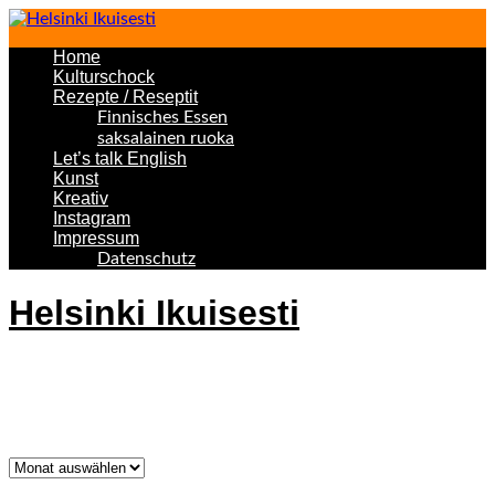
Home
Kulturschock
Rezepte / Reseptit
Finnisches Essen
saksalainen ruoka
Let’s talk English
Kunst
Kreativ
Instagram
Impressum
Datenschutz
Helsinki Ikuisesti
Helsinki Forever
Was bisher geschah!
Was
bisher