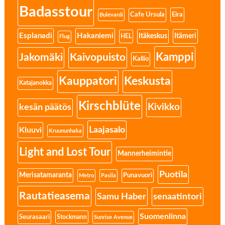
Badasstour
Eira
Cafe Ursula
Bulevardi
Esplanadi
Hakaniemi
Itäkeskus
Itämeri
HEL
Flug
Kamppi
Jakomäki
Kaivopuisto
Kallio
Kauppatori
Keskusta
Katajanokka
Kirschblüte
Kivikko
kesän päätös
Laajasalo
Kluuvi
Kruununhaka
Light and Lost Tour
Mannerheimintie
Puotila
Merisatamaranta
Punavuori
Metro
Pasila
Rautatieasema
senaatintori
Samu Haber
Suomenlinna
Seurasaari
Stockmann
Sunrise Avenue