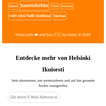
tuomiokirkko
Suomi
Töölö
Uunisaari
vain yksi halli stadissa
Vantaa
Made with ❤️ and Sisu 🇫🇮 by Helen © 2024
Entdecke mehr von Helsinki
Ikuisesti
Jetzt abonnieren, um weiterzulesen und auf das gesamte
Archiv zuzugreifen.
Gib
deine
E-