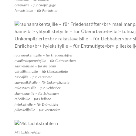
anteliaille – für Großzügige
feministeille – für Feministen
rauhanrakentajille – für Friedensstifter
maailmanparantajille – für Gutmenschen
saamelaisille – für die Sami
ylityöllistetyille – für Überarbeitete
tuhoajille – für Zerstörer
suoraselkäisille – für Unkomplizierte
rakastavaisille – für Liebhaber
shamaaneille – für Schamaen
rehellisille – für Ehrliche
hyleksityille – für Entmutigte
piileskelijöille – für Versteckte
Mit Lichtstrahlern