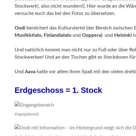
Stockwerk!, also nicht wundern!). Hier wurde an die Wänd
versuche euch das bei den Fotos zu übersetzen.
Oodi
bereichert das Kulturviertel (der Bereich zwische
Musiikkitalo, Finlandiatalo
und
Ooppera)
und
Helsinki
to
Und natürlich kommt man nicht nur zu Fuß oder über Ro
Stockwerken! Und an den Tischen gibt es Steckdosen für
Und
Aava
hatte vor allem ihren Spaß mit den vielen dreh
Erdgeschoss = 1. Stock
Eingangsbereich