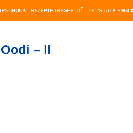
URSCHOCK
REZEPTE / RESEPTIT
LET’S TALK ENGL
Finnisches Essen
saksalainen ruoka
Oodi – II