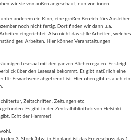
ben wir sie von außen angeschaut, nun von innen.
 unter anderem ein Kino, eine großen Bereich fürs Ausleihen
ezember noch nicht fertig.
Dort finden wir dann u.a.
rbeiten eingerichtet. Also nicht das stille Arbeiten, welches
nständiges Arbeiten. Hier können Veranstaltungen
träumigen Lesesaal mit den ganzen Bücherregalen. Er steigt
rblick über den Lesesaal bekommt. Es gibt natürlich eine
der für Erwachsene abgetrennt ist. Hier oben gibt es auch ein
n.
achlitertur, Zeitschriften, Zeitungen etc.
gefunden. Es gibt in der Zentralbibliothek von Helsinki
 gibt. Echt der Hammer!
wohl.
n den 3. Stock (btw. in Finnland ist das Erdgeschoss das 1.