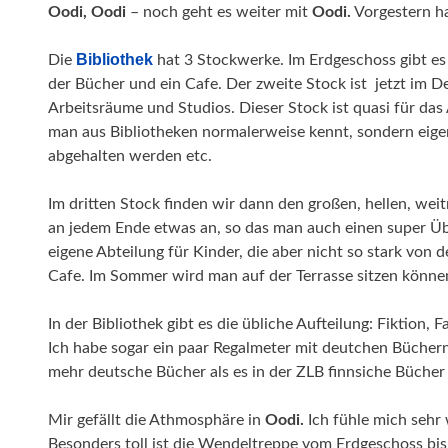
Oodi, Oodi
– noch geht es weiter mit
Oodi.
Vorgestern ha
Bibliothek
Die
hat 3 Stockwerke. Im Erdgeschoss gibt es
der Bücher und ein Cafe. Der zweite Stock ist jetzt im D
Arbeitsräume und Studios. Dieser Stock ist quasi für das A
man aus Bibliotheken normalerweise kennt, sondern eige
abgehalten werden etc.
Im dritten Stock finden wir dann den großen, hellen, wei
an jedem Ende etwas an, so das man auch einen super Übe
eigene Abteilung für Kinder, die aber nicht so stark von 
Cafe. Im Sommer wird man auf der Terrasse sitzen könne
In der Bibliothek gibt es die übliche Aufteilung: Fiktion, F
Ich habe sogar ein paar Regalmeter mit deutchen Büchern 
mehr deutsche Bücher als es in der ZLB finnsiche Bücher
Mir gefällt die Athmosphäre in
Oodi.
Ich fühle mich sehr 
Besonders toll ist die Wendeltreppe vom Erdgeschoss bis i