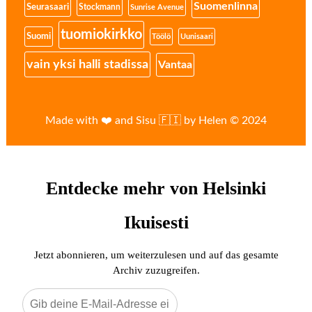
Suomenlinna
Seurasaari
Stockmann
Sunrise Avenue
tuomiokirkko
Suomi
Töölö
Uunisaari
vain yksi halli stadissa
Vantaa
Made with ❤️ and Sisu 🇫🇮 by Helen © 2024
Entdecke mehr von Helsinki
Ikuisesti
Jetzt abonnieren, um weiterzulesen und auf das gesamte
Archiv zuzugreifen.
Gib