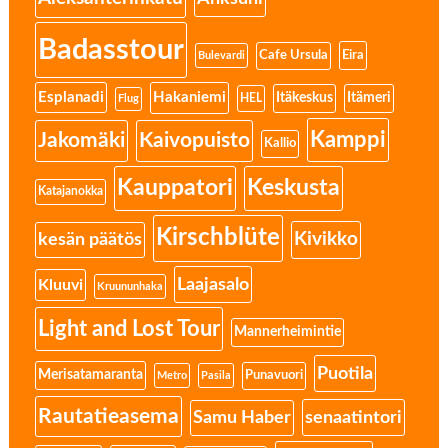
Badasstour
Eira
Cafe Ursula
Bulevardi
Esplanadi
Hakaniemi
Itäkeskus
Itämeri
HEL
Flug
Kamppi
Jakomäki
Kaivopuisto
Kallio
Kauppatori
Keskusta
Katajanokka
Kirschblüte
Kivikko
kesän päätös
Laajasalo
Kluuvi
Kruununhaka
Light and Lost Tour
Mannerheimintie
Puotila
Merisatamaranta
Punavuori
Metro
Pasila
Rautatieasema
senaatintori
Samu Haber