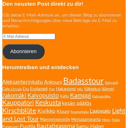
Den neusten Post direkt zu dir!
Gib deine E-Mail-Adresse an, um diesen Blog zu abonnieren
und Benachrichtigungen über neue Beiträge via E-Mail zu
erhalten.
E-
Mail-
Adresse
Abonnieren
Herumtreiben und entdecken
Badasstour
Aleksanterinkatu
Anksuni
Bulevardi
Esplanadi
Hakaniemi
Eira
Itäkeskus
Itämeri
Cafe Ursula
HEL
Flug
Kamppi
Jakomäki
Kaivopuisto
Kallio
Katajanokka
Kauppatori
Keskusta
kesän päätös
Kirschblüte
Light
Kivikko
Laajasalo
Kluuvi
Kruununhaka
and Lost Tour
Mannerheimintie
Merisatamaranta
Metro
Pasila
Rautatieasema
Puotila
Samu Haber
Punavuori