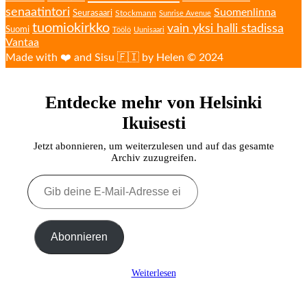
senaatintori
Suomenlinna
Seurasaari
Stockmann
Sunrise Avenue
tuomiokirkko
vain yksi halli stadissa
Suomi
Töölö
Uunisaari
Vantaa
Made with ❤️ and Sisu 🇫🇮 by Helen © 2024
Entdecke mehr von Helsinki
Ikuisesti
Jetzt abonnieren, um weiterzulesen und auf das gesamte
Archiv zuzugreifen.
Gib
deine
E-
Mail-
Adresse
Abonnieren
ein ...
Weiterlesen