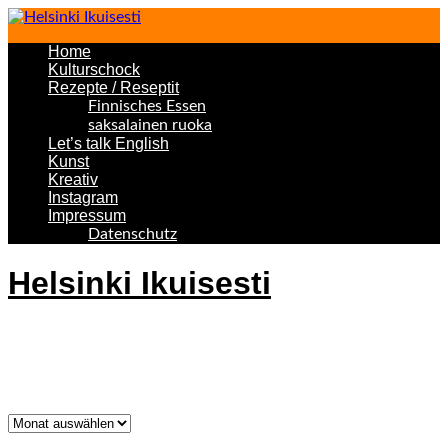
Home
Kulturschock
Rezepte / Reseptit
Finnisches Essen
saksalainen ruoka
Let’s talk English
Kunst
Kreativ
Instagram
Impressum
Datenschutz
Helsinki Ikuisesti
Helsinki Forever
Was bisher geschah!
Was
bisher