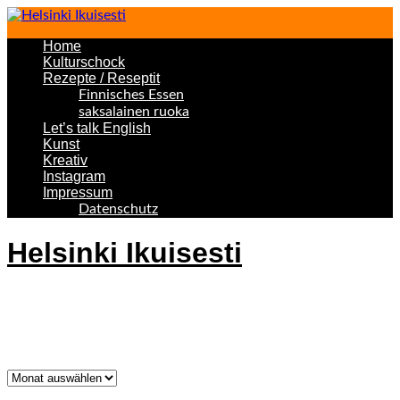
Home
Kulturschock
Rezepte / Reseptit
Finnisches Essen
saksalainen ruoka
Let’s talk English
Kunst
Kreativ
Instagram
Impressum
Datenschutz
Helsinki Ikuisesti
Helsinki Forever
Was bisher geschah!
Was
bisher