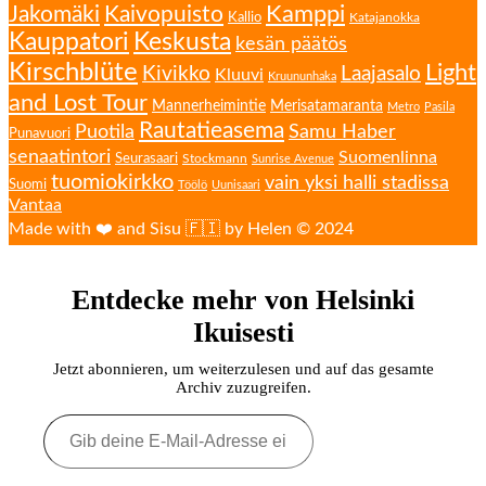
Kamppi
Jakomäki
Kaivopuisto
Kallio
Katajanokka
Kauppatori
Keskusta
kesän päätös
Kirschblüte
Light
Kivikko
Laajasalo
Kluuvi
Kruununhaka
and Lost Tour
Mannerheimintie
Merisatamaranta
Metro
Pasila
Rautatieasema
Puotila
Samu Haber
Punavuori
senaatintori
Suomenlinna
Seurasaari
Stockmann
Sunrise Avenue
tuomiokirkko
vain yksi halli stadissa
Suomi
Töölö
Uunisaari
Vantaa
Made with ❤️ and Sisu 🇫🇮 by Helen © 2024
Entdecke mehr von Helsinki
Ikuisesti
Jetzt abonnieren, um weiterzulesen und auf das gesamte
Archiv zuzugreifen.
Gib
deine
E-
Mail-