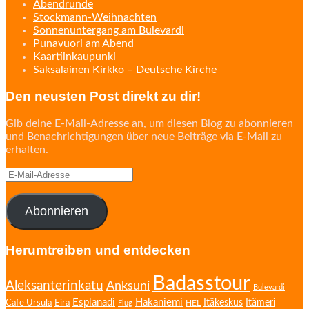
Abendrunde
Stockmann-Weihnachten
Sonnenuntergang am Bulevardi
Punavuori am Abend
Kaartiinkaupunki
Saksalainen Kirkko – Deutsche Kirche
Den neusten Post direkt zu dir!
Gib deine E-Mail-Adresse an, um diesen Blog zu abonnieren
und Benachrichtigungen über neue Beiträge via E-Mail zu
erhalten.
E-
Mail-
Adresse
Abonnieren
Herumtreiben und entdecken
Badasstour
Aleksanterinkatu
Anksuni
Bulevardi
Esplanadi
Hakaniemi
Eira
Itäkeskus
Itämeri
Cafe Ursula
HEL
Flug