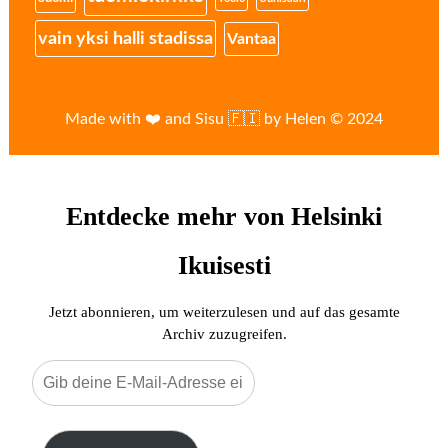
vain yksi halli stadissa
Vantaa
Made with ❤️ and Sisu 🇫🇮 by Helen © 2024
Entdecke mehr von Helsinki
Ikuisesti
Jetzt abonnieren, um weiterzulesen und auf das gesamte
Archiv zuzugreifen.
Gib
deine
E-
Mail-