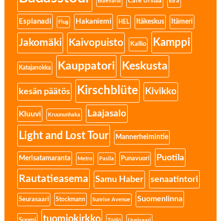
Eira
Cafe Ursula
Bulevardi
Esplanadi
Hakaniemi
Itäkeskus
Itämeri
HEL
Flug
Kamppi
Jakomäki
Kaivopuisto
Kallio
Kauppatori
Keskusta
Katajanokka
Kirschblüte
Kivikko
kesän päätös
Laajasalo
Kluuvi
Kruununhaka
Light and Lost Tour
Mannerheimintie
Puotila
Merisatamaranta
Punavuori
Metro
Pasila
Rautatieasema
senaatintori
Samu Haber
Suomenlinna
Seurasaari
Stockmann
Sunrise Avenue
tuomiokirkko
Suomi
Töölö
Uunisaari