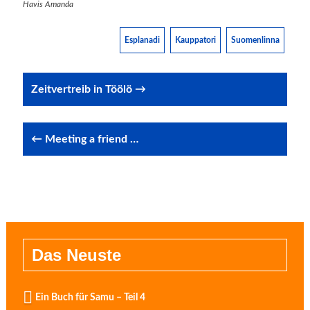
Havis Amanda
Esplanadi
Kauppatori
Suomenlinna
Post
Zeitvertreib in Töölö →
navigation
← Meeting a friend …
Das Neuste
Ein Buch für Samu – Teil 4