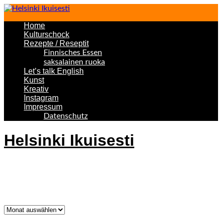
Home
Kulturschock
Rezepte / Reseptit
Finnisches Essen
saksalainen ruoka
Let’s talk English
Kunst
Kreativ
Instagram
Impressum
Datenschutz
Helsinki Ikuisesti
Helsinki Forever
Was bisher geschah!
Was
bisher