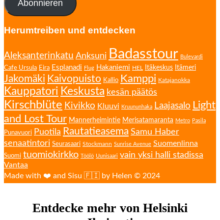
Abonnieren
Herumtreiben und entdecken
Badasstour
Aleksanterinkatu
Anksuni
Bulevardi
Esplanadi
Hakaniemi
Eira
Itäkeskus
Itämeri
Cafe Ursula
HEL
Flug
Kamppi
Jakomäki
Kaivopuisto
Kallio
Katajanokka
Kauppatori
Keskusta
kesän päätös
Kirschblüte
Light
Kivikko
Laajasalo
Kluuvi
Kruununhaka
and Lost Tour
Mannerheimintie
Merisatamaranta
Metro
Pasila
Rautatieasema
Puotila
Samu Haber
Punavuori
senaatintori
Suomenlinna
Seurasaari
Stockmann
Sunrise Avenue
tuomiokirkko
vain yksi halli stadissa
Suomi
Töölö
Uunisaari
Vantaa
Made with ❤️ and Sisu 🇫🇮 by Helen © 2024
Entdecke mehr von Helsinki