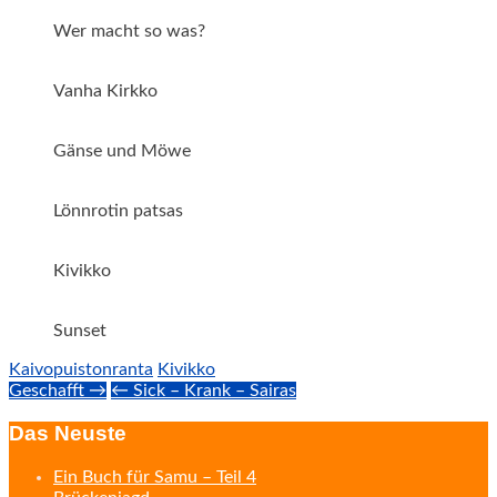
Wer macht so was?
Vanha Kirkko
Gänse und Möwe
Lönnrotin patsas
Kivikko
Sunset
Kaivopuistonranta
Kivikko
Post
Geschafft →
← Sick – Krank – Sairas
navigation
Das Neuste
Ein Buch für Samu – Teil 4