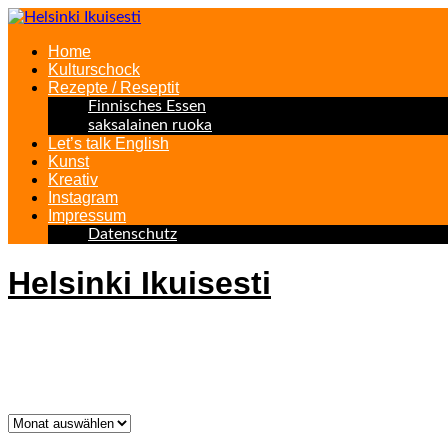
Home
Kulturschock
Rezepte / Reseptit
Finnisches Essen
saksalainen ruoka
Let’s talk English
Kunst
Kreativ
Instagram
Impressum
Datenschutz
Helsinki Ikuisesti
Helsinki Forever
Was bisher geschah!
Was
bisher