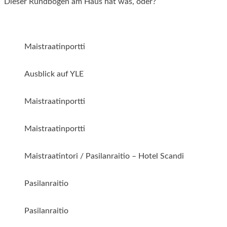
Dieser Rundbogen am Haus hat was, oder?
Maistraatinportti
Ausblick auf YLE
Maistraatinportti
Maistraatinportti
Maistraatintori / Pasilanraitio – Hotel Scandi
Pasilanraitio
Pasilanraitio