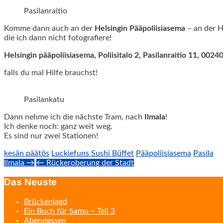
Pasilanraitio
Komme dann auch an der
Helsingin
Pääpoliisiasema
– an der H
die ich dann nicht fotografiere!
Helsingin pääpoliisiasema, Poliisitalo 2, Pasilanraitio 11, 0024
falls du mal Hilfe brauchst!
Pasilankatu
Dann nehme ich die nächste Tram, nach
Ilmala
!
Ich denke noch: ganz weit weg.
Es sind nur zwei Stationen!
kesän päätös
Luckiefuns Sushi Büffet
Pääpoliisiasema
Pasila
Post
Ilmala →
← Rückeroberung der Stadt
navigation
Das Neuste
Brückenjagd
Ein Buch für Samu – Teil 3
Abendessen