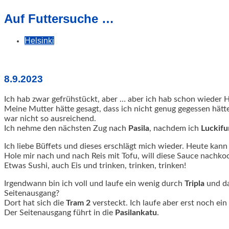
geschah!
Auf Futtersuche …
Helsinki
8.9.2023
Ich hab zwar gefrühstückt, aber … aber ich hab schon wieder 
Meine Mutter hätte gesagt, dass ich nicht genug gegessen hät
war nicht so ausreichend.
Ich nehme den nächsten Zug nach
Pasila
, nachdem ich
Luckifu
Ich liebe Büffets und dieses erschlägt mich wieder. Heute kann
Hole mir nach und nach Reis mit Tofu, will diese Sauce nachko
Etwas Sushi, auch Eis und trinken, trinken, trinken!
Irgendwann bin ich voll und laufe ein wenig durch
Tripla
und da
Seitenausgang?
Dort hat sich die
Tram 2
versteckt. Ich laufe aber erst noch ei
Der Seitenausgang führt in die
Pasilankatu
.