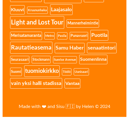
Laajasalo
Kluuvi
Kruununhaka
Light and Lost Tour
Mannerheimintie
Puotila
Merisatamaranta
Punavuori
Metro
Pasila
Rautatieasema
senaatintori
Samu Haber
Suomenlinna
Seurasaari
Stockmann
Sunrise Avenue
tuomiokirkko
Suomi
Töölö
Uunisaari
vain yksi halli stadissa
Vantaa
Made with ❤️ and Sisu 🇫🇮 by Helen © 2024