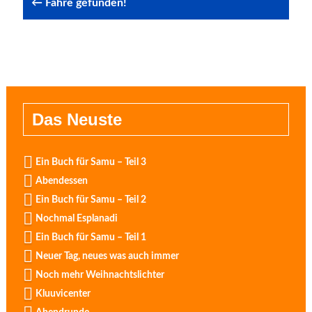
← Fähre gefunden!
Das Neuste
Ein Buch für Samu – Teil 3
Abendessen
Ein Buch für Samu – Teil 2
Nochmal Esplanadi
Ein Buch für Samu – Teil 1
Neuer Tag, neues was auch immer
Noch mehr Weihnachtslichter
Kluuvicenter