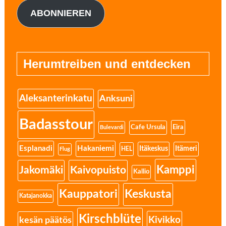
ABONNIEREN
Herumtreiben und entdecken
Aleksanterinkatu
Anksuni
Badasstour
Eira
Cafe Ursula
Bulevardi
Esplanadi
Hakaniemi
Itäkeskus
Itämeri
HEL
Flug
Kamppi
Jakomäki
Kaivopuisto
Kallio
Kauppatori
Keskusta
Katajanokka
Kirschblüte
Kivikko
kesän päätös