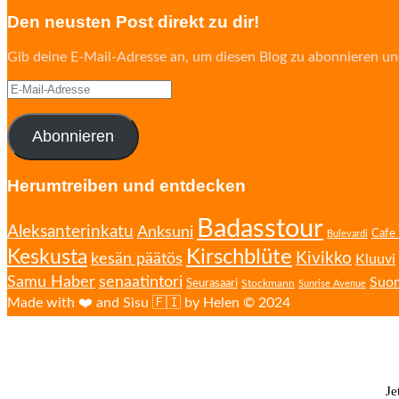
Den neusten Post direkt zu dir!
Gib deine E-Mail-Adresse an, um diesen Blog zu abonnieren un
E-
Mail-
Adresse
Abonnieren
Herumtreiben und entdecken
Badasstour
Aleksanterinkatu
Anksuni
Cafe 
Bulevardi
Kirschblüte
Keskusta
Kivikko
kesän päätös
Kluuvi
senaatintori
Samu Haber
Suo
Seurasaari
Stockmann
Sunrise Avenue
Made with ❤️ and Sisu 🇫🇮 by Helen © 2024
Je