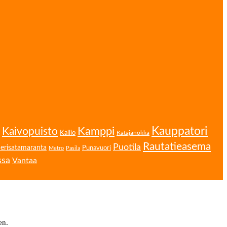
Kamppi
Kauppatori
Kaivopuisto
Kallio
Katajanokka
Rautatieasema
Puotila
erisatamaranta
Punavuori
Metro
Pasila
ssa
Vantaa
en.