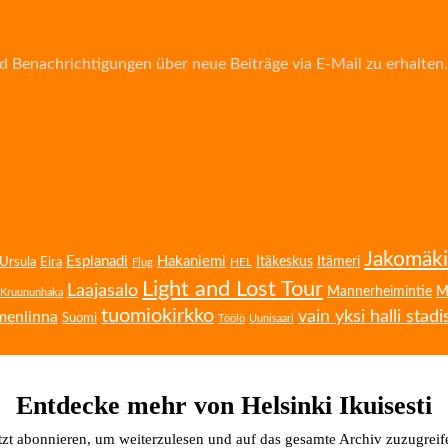
d Benachrichtigungen über neue Beiträge via E-Mail zu erhalten.
Jakomäki
Esplanadi
Hakaniemi
Eira
Itäkeskus
Itämeri
Ursula
HEL
Flug
Light and Lost Tour
Laajasalo
Mannerheimintie
M
Kruununhaka
tuomiokirkko
vain yksi halli stadi
menlinna
Suomi
Töölö
Uunisaari
Entdecke mehr von Helsinki Ikuisesti
tzt abonnieren, um weiterzulesen und auf das gesamte Archiv zuzugreif