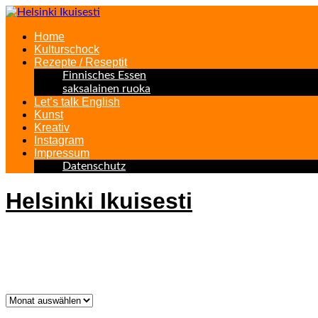
Home
Kulturschock
Rezepte / Reseptit
Finnisches Essen
saksalainen ruoka
Let’s talk English
Kunst
Kreativ
Instagram
Impressum
Datenschutz
Helsinki Ikuisesti
Helsinki Forever
Was bisher geschah!
Was
bisher