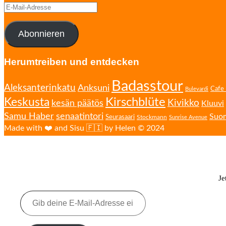
E-
Mail-
Adresse
Abonnieren
Herumtreiben und entdecken
Badasstour
Aleksanterinkatu
Anksuni
Cafe 
Bulevardi
Kirschblüte
Keskusta
Kivikko
kesän päätös
Kluuvi
senaatintori
Samu Haber
Suo
Seurasaari
Stockmann
Sunrise Avenue
Made with ❤️ and Sisu 🇫🇮 by Helen © 2024
Je
Gib
deine
E-
Mail-