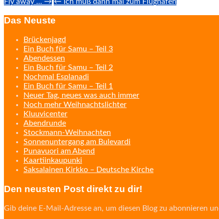
Post
Fly away … →
← Ich muß dann mal zum Flughafen
navigation
Das Neuste
Brückenjagd
Ein Buch für Samu – Teil 3
Abendessen
Ein Buch für Samu – Teil 2
Nochmal Esplanadi
Ein Buch für Samu – Teil 1
Neuer Tag, neues was auch immer
Noch mehr Weihnachtslichter
Kluuvicenter
Abendrunde
Stockmann-Weihnachten
Sonnenuntergang am Bulevardi
Punavuori am Abend
Kaartiinkaupunki
Saksalainen Kirkko – Deutsche Kirche
Den neusten Post direkt zu dir!
Gib deine E-Mail-Adresse an, um diesen Blog zu abonnieren un