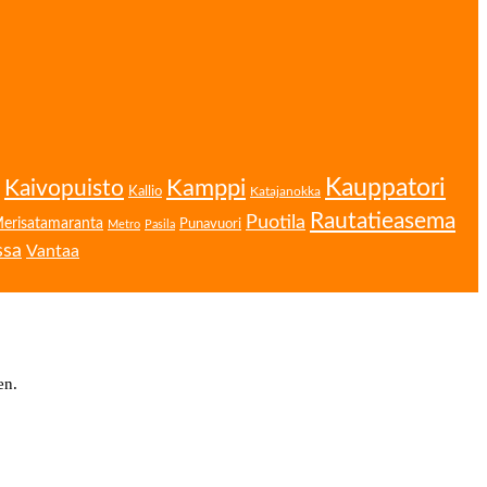
Kamppi
Kauppatori
Kaivopuisto
Kallio
Katajanokka
Rautatieasema
Puotila
erisatamaranta
Punavuori
Metro
Pasila
ssa
Vantaa
en.