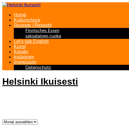
Home
Kulturschock
Rezepte / Reseptit
Finnisches Essen
saksalainen ruoka
Let’s talk English
Kunst
Kreativ
Instagram
Impressum
Datenschutz
Helsinki Ikuisesti
Helsinki Forever
Was bisher geschah!
Was
bisher