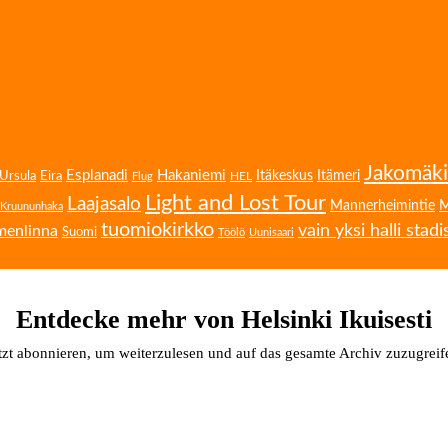
Jakomäki
Esplanadi
Hakaniemi
Eira
Itäkeskus
Itämeri
Ursula
HEL
Flug
Light and Lost Tour
Laajasalo
Mannerheimintie
M
Kruununhaka
tuomiokirkko
vain yksi halli stadi
menlinna
Suomi
Töölö
Uunisaari
Entdecke mehr von Helsinki Ikuisesti
tzt abonnieren, um weiterzulesen und auf das gesamte Archiv zuzugreif