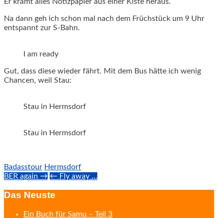
Er kramt alles Notizpapier aus einer Kiste heraus.
Na dann geh ich schon mal nach dem Früchstück um 9 Uhr
entspannt zur S-Bahn.
I am ready
Gut, dass diese wieder fährt. Mit dem Bus hätte ich wenig
Chancen, weil Stau:
Stau in Hermsdorf
Stau in Hermsdorf
Badasstour
Hermsdorf
Post
BER again →
← Fly away …
navigation
Das Neuste
Ein Buch für Samu – Teil 3