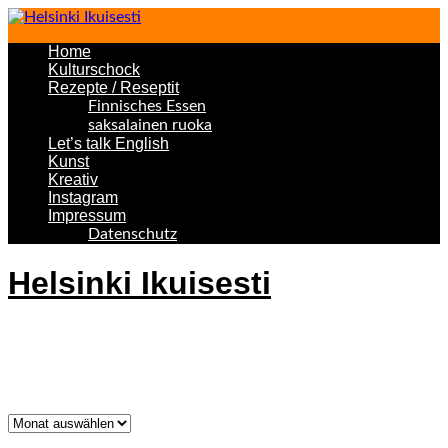
Home
Kulturschock
Rezepte / Reseptit
Finnisches Essen
saksalainen ruoka
Let’s talk English
Kunst
Kreativ
Instagram
Impressum
Datenschutz
Helsinki Ikuisesti
Helsinki Forever
Was bisher geschah!
Was
bisher