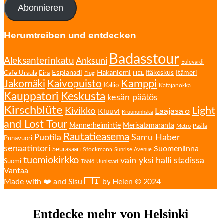
Abonnieren
Herumtreiben und entdecken
Badasstour
Aleksanterinkatu
Anksuni
Bulevardi
Esplanadi
Hakaniemi
Eira
Itäkeskus
Itämeri
Cafe Ursula
HEL
Flug
Kamppi
Jakomäki
Kaivopuisto
Kallio
Katajanokka
Kauppatori
Keskusta
kesän päätös
Kirschblüte
Light
Kivikko
Laajasalo
Kluuvi
Kruununhaka
and Lost Tour
Mannerheimintie
Merisatamaranta
Metro
Pasila
Rautatieasema
Puotila
Samu Haber
Punavuori
senaatintori
Suomenlinna
Seurasaari
Stockmann
Sunrise Avenue
tuomiokirkko
vain yksi halli stadissa
Suomi
Töölö
Uunisaari
Vantaa
Made with ❤️ and Sisu 🇫🇮 by Helen © 2024
Entdecke mehr von Helsinki