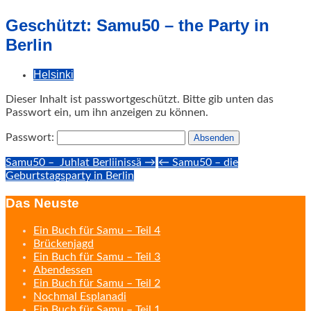
geschah!
Geschützt: Samu50 – the Party in
Berlin
Helsinki
Dieser Inhalt ist passwortgeschützt. Bitte gib unten das
Passwort ein, um ihn anzeigen zu können.
Passwort:
Post
Samu50 – Juhlat Berliinissä →
← Samu50 – die
Geburtstagsparty in Berlin
navigation
Das Neuste
Ein Buch für Samu – Teil 4
Brückenjagd
Ein Buch für Samu – Teil 3
Abendessen
Ein Buch für Samu – Teil 2
Nochmal Esplanadi
Ein Buch für Samu – Teil 1