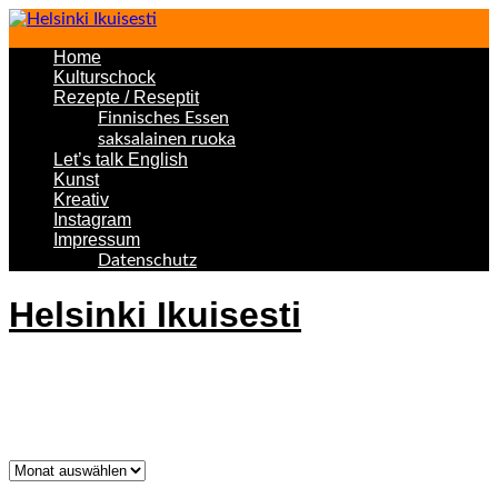
Home
Kulturschock
Rezepte / Reseptit
Finnisches Essen
saksalainen ruoka
Let’s talk English
Kunst
Kreativ
Instagram
Impressum
Datenschutz
Helsinki Ikuisesti
Helsinki Forever
Was bisher geschah!
Was
bisher