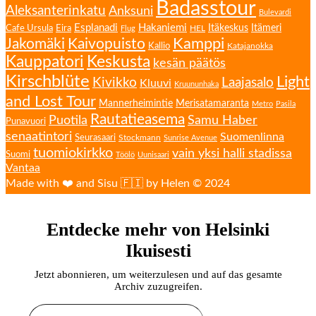
Badasstour
Aleksanterinkatu
Anksuni
Bulevardi
Esplanadi
Hakaniemi
Eira
Itäkeskus
Itämeri
Cafe Ursula
HEL
Flug
Kamppi
Jakomäki
Kaivopuisto
Kallio
Katajanokka
Kauppatori
Keskusta
kesän päätös
Kirschblüte
Light
Kivikko
Laajasalo
Kluuvi
Kruununhaka
and Lost Tour
Mannerheimintie
Merisatamaranta
Metro
Pasila
Rautatieasema
Puotila
Samu Haber
Punavuori
senaatintori
Suomenlinna
Seurasaari
Stockmann
Sunrise Avenue
tuomiokirkko
vain yksi halli stadissa
Suomi
Töölö
Uunisaari
Vantaa
Made with ❤️ and Sisu 🇫🇮 by Helen © 2024
Entdecke mehr von Helsinki
Ikuisesti
Jetzt abonnieren, um weiterzulesen und auf das gesamte
Archiv zuzugreifen.
Gib