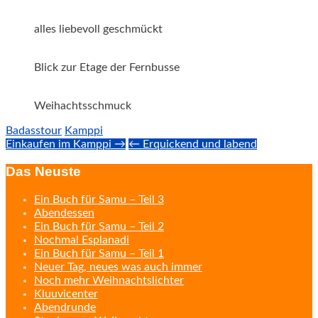
alles liebevoll geschmückt
Blick zur Etage der Fernbusse
Weihachtsschmuck
Badasstour
Kamppi
Post
Einkaufen im Kamppi →
← Erquickend und labend
navigation
Das Neuste
Ein Buch für Samu – Teil 3
Abendessen
Ein Buch für Samu – Teil 2
Nochmal Esplanadi
Ein Buch für Samu – Teil 1
Neuer Tag, neues was auch immer
Noch mehr Weihnachtslichter
Kluuvicenter
Abendrunde