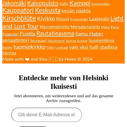
Kamppi
Jakomäki
Kaivopuisto
Kallio
Katajanokka
Kauppatori
Keskusta
kesän päätös
Kirschblüte
Light
Kivikko
Laajasalo
Kluuvi
Kruununhaka
and Lost Tour
Mannerheimintie
Merisatamaranta
Metro
Pasila
Rautatieasema
Puotila
Samu Haber
Punavuori
senaatintori
Suomenlinna
Seurasaari
Stockmann
Sunrise Avenue
tuomiokirkko
vain yksi halli stadissa
Suomi
Töölö
Uunisaari
Vantaa
Made with ❤️ and Sisu 🇫🇮 by Helen © 2024
Entdecke mehr von Helsinki
Ikuisesti
Jetzt abonnieren, um weiterzulesen und auf das gesamte
Archiv zuzugreifen.
Gib
deine
E-
Mail-