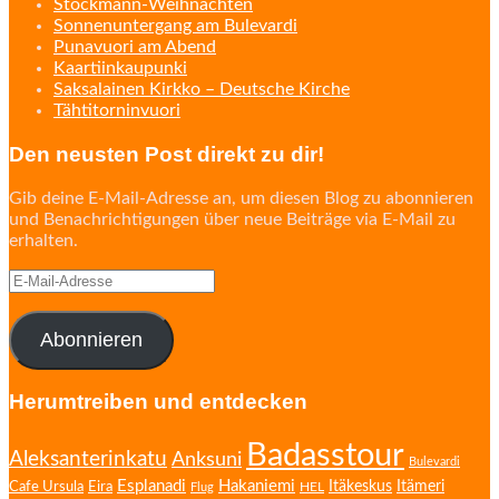
Stockmann-Weihnachten
Sonnenuntergang am Bulevardi
Punavuori am Abend
Kaartiinkaupunki
Saksalainen Kirkko – Deutsche Kirche
Tähtitorninvuori
Den neusten Post direkt zu dir!
Gib deine E-Mail-Adresse an, um diesen Blog zu abonnieren
und Benachrichtigungen über neue Beiträge via E-Mail zu
erhalten.
E-
Mail-
Adresse
Abonnieren
Herumtreiben und entdecken
Badasstour
Aleksanterinkatu
Anksuni
Bulevardi
Esplanadi
Hakaniemi
Eira
Itäkeskus
Itämeri
Cafe Ursula
HEL
Flug