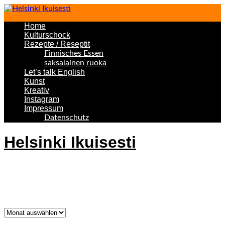
Home
Kulturschock
Rezepte / Reseptit
Finnisches Essen
saksalainen ruoka
Let’s talk English
Kunst
Kreativ
Instagram
Impressum
Datenschutz
Helsinki Ikuisesti
Helsinki Forever
Was bisher geschah!
Was
bisher