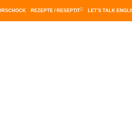
URSCHOCK
REZEPTE / RESEPTIT
LET’S TALK ENGL
Finnisches Essen
saksalainen ruoka