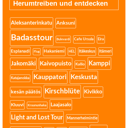
Herumtreiben und entdecken
Aleksanterinkatu
Anksuni
Badasstour
Eira
Cafe Ursula
Bulevardi
Esplanadi
Hakaniemi
Itäkeskus
Itämeri
HEL
Flug
Kamppi
Jakomäki
Kaivopuisto
Kallio
Kauppatori
Keskusta
Katajanokka
Kirschblüte
Kivikko
kesän päätös
Laajasalo
Kluuvi
Kruununhaka
Light and Lost Tour
Mannerheimintie