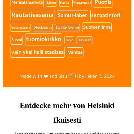
Puotila
Merisatamaranta
Punavuori
Metro
Pasila
Rautatieasema
senaatintori
Samu Haber
Suomenlinna
Seurasaari
Stockmann
Sunrise Avenue
tuomiokirkko
Suomi
Töölö
Uunisaari
vain yksi halli stadissa
Vantaa
Made with ❤️ and Sisu 🇫🇮 by Helen © 2024
Entdecke mehr von Helsinki
Ikuisesti