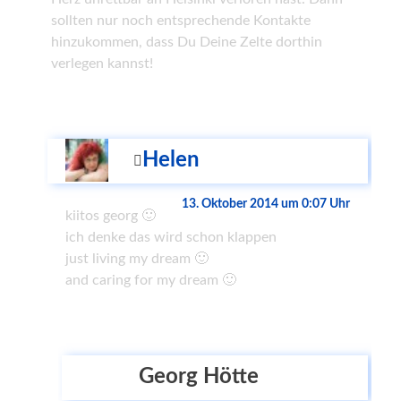
sollten nur noch entsprechende Kontakte
hinzukommen, dass Du Deine Zelte dorthin
verlegen kannst!
Helen
13. Oktober 2014 um 0:07 Uhr
kiitos georg 🙂
ich denke das wird schon klappen
just living my dream 🙂
and caring for my dream 🙂
Georg Hötte