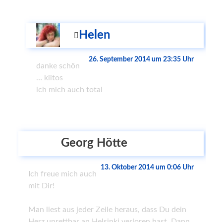
Helen
26. September 2014 um 23:35 Uhr
danke schön
… kiitos
ich mich auch total
Georg Hötte
13. Oktober 2014 um 0:06 Uhr
Ich freue mich auch
mit Dir!
Man liest aus jeder Zeile heraus, dass Du dein
Herz unrettbar an Helsinki verloren hast. Dann