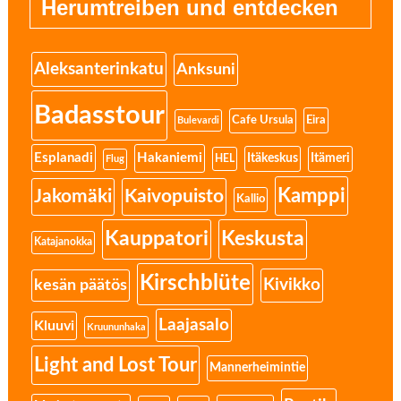
Herumtreiben und entdecken
Aleksanterinkatu
Anksuni
Badasstour
Eira
Cafe Ursula
Bulevardi
Esplanadi
Hakaniemi
Itäkeskus
Itämeri
HEL
Flug
Kamppi
Jakomäki
Kaivopuisto
Kallio
Kauppatori
Keskusta
Katajanokka
Kirschblüte
Kivikko
kesän päätös
Laajasalo
Kluuvi
Kruununhaka
Light and Lost Tour
Mannerheimintie