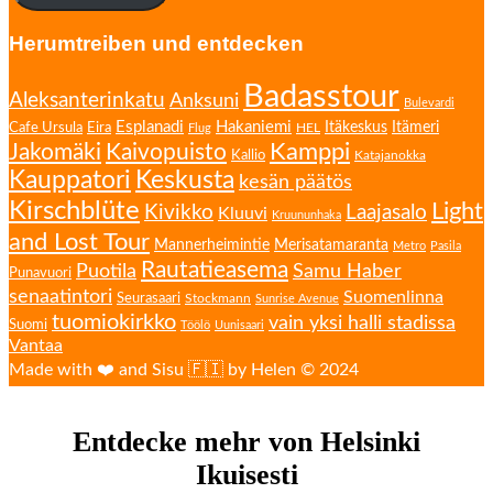
Herumtreiben und entdecken
Badasstour
Aleksanterinkatu
Anksuni
Bulevardi
Esplanadi
Hakaniemi
Eira
Itäkeskus
Itämeri
Cafe Ursula
HEL
Flug
Kamppi
Jakomäki
Kaivopuisto
Kallio
Katajanokka
Kauppatori
Keskusta
kesän päätös
Kirschblüte
Light
Kivikko
Laajasalo
Kluuvi
Kruununhaka
and Lost Tour
Mannerheimintie
Merisatamaranta
Metro
Pasila
Rautatieasema
Puotila
Samu Haber
Punavuori
senaatintori
Suomenlinna
Seurasaari
Stockmann
Sunrise Avenue
tuomiokirkko
vain yksi halli stadissa
Suomi
Töölö
Uunisaari
Vantaa
Made with ❤️ and Sisu 🇫🇮 by Helen © 2024
Entdecke mehr von Helsinki
Ikuisesti