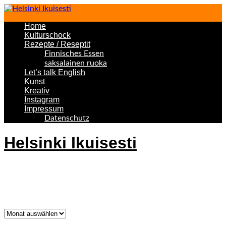
Home
Kulturschock
Rezepte / Reseptit
Finnisches Essen
saksalainen ruoka
Let’s talk English
Kunst
Kreativ
Instagram
Impressum
Datenschutz
Helsinki Ikuisesti
Helsinki Forever
Was bisher geschah!
Was
bisher