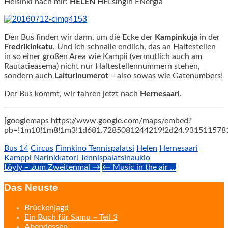
Helsinki nach mir:
HELEN
HELsingin ENergia
Den Bus finden wir dann, um die Ecke der
Kampinkuja
in der
Fredrikinkatu
. Und ich schnalle endlich, das an Haltestellen
in so einer großen Area wie Kampii (vermutlich auch am
Rautatieasema) nicht nur Haltestellennummern stehen,
sondern auch
Laiturinumerot
– also sowas wie Gatenumbers!
Der Bus kommt, wir fahren jetzt nach
Hernesaari
.
[googlemaps https://www.google.com/maps/embed?
pb=!1m10!1m8!1m3!1d681.7285081244219!2d24.9315115781
Bus 14
Circus
Finnkino Tennispalatsi
Helen
Hernesaari
Kamppi
Narinkkatori
Tennispalatsinaukio
Post
Löyly – zum Zweitenmal →
← Music in the air …
navigation
Das Neuste
Brückenjagd
Ein Buch für Samu – Teil 3
Abendessen