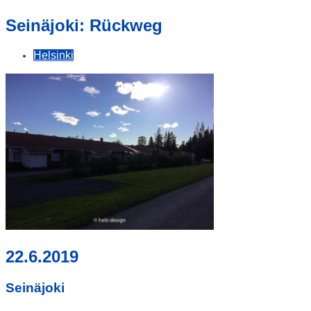
geschah!
Seinäjoki: Rückweg
Helsinki
22.6.2019
Seinäjoki