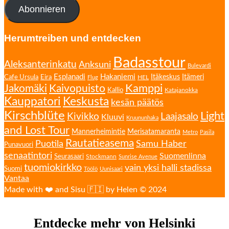
Adresse
Abonnieren
Herumtreiben und entdecken
Badasstour
Aleksanterinkatu
Anksuni
Bulevardi
Esplanadi
Hakaniemi
Eira
Itäkeskus
Itämeri
Cafe Ursula
HEL
Flug
Kamppi
Jakomäki
Kaivopuisto
Kallio
Katajanokka
Kauppatori
Keskusta
kesän päätös
Kirschblüte
Light
Kivikko
Laajasalo
Kluuvi
Kruununhaka
and Lost Tour
Mannerheimintie
Merisatamaranta
Metro
Pasila
Rautatieasema
Puotila
Samu Haber
Punavuori
senaatintori
Suomenlinna
Seurasaari
Stockmann
Sunrise Avenue
tuomiokirkko
vain yksi halli stadissa
Suomi
Töölö
Uunisaari
Vantaa
Made with ❤️ and Sisu 🇫🇮 by Helen © 2024
Entdecke mehr von Helsinki