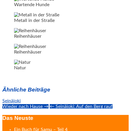
Wartende Hunde
Metall in der Straße
Reihenhäuser
Reihenhäuser
Natur
Ähnliche Beiträge
Seinäjoki
Post
Wieder nach Hause →
← Seinäjoki: Auf den Berg rauf
navigation
Das Neuste
Ein Buch für Samu – Teil 4