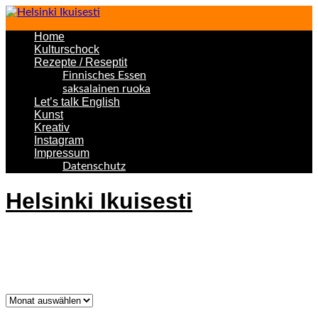
Home
Kulturschock
Rezepte / Reseptit
Finnisches Essen
saksalainen ruoka
Let’s talk English
Kunst
Kreativ
Instagram
Impressum
Datenschutz
Helsinki Ikuisesti
Helsinki Forever
Was bisher geschah!
Was
bisher