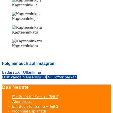
Kapteeninkuja
Kapteeninkuja
Kapteeninkatu
Kapteeninkatu
Folg mir auch auf Instagram
Badasstour
Ullanlinna
Post
Lustwandeln am Meer →
← Koffer parken
navigation
Das Neuste
Ein Buch für Samu – Teil 3
Abendessen
Ein Buch für Samu – Teil 2
Nochmal Esplanadi