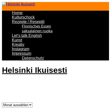
Home
Kulturschock
Rezepte / Reseptit
Finnisches Essen
saksalainen ruoka
Let’s talk English
Kunst
Kreativ
Instagram
Impressum
Datenschutz
Helsinki Ikuisesti
Helsinki Forever
Was bisher geschah!
Was
bisher