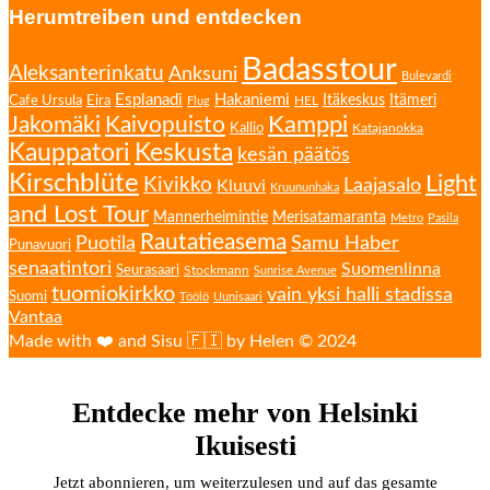
Herumtreiben und entdecken
Badasstour
Aleksanterinkatu
Anksuni
Bulevardi
Esplanadi
Hakaniemi
Eira
Itäkeskus
Itämeri
Cafe Ursula
HEL
Flug
Kamppi
Jakomäki
Kaivopuisto
Kallio
Katajanokka
Kauppatori
Keskusta
kesän päätös
Kirschblüte
Light
Kivikko
Laajasalo
Kluuvi
Kruununhaka
and Lost Tour
Mannerheimintie
Merisatamaranta
Metro
Pasila
Rautatieasema
Puotila
Samu Haber
Punavuori
senaatintori
Suomenlinna
Seurasaari
Stockmann
Sunrise Avenue
tuomiokirkko
vain yksi halli stadissa
Suomi
Töölö
Uunisaari
Vantaa
Made with ❤️ and Sisu 🇫🇮 by Helen © 2024
Entdecke mehr von Helsinki
Ikuisesti
Jetzt abonnieren, um weiterzulesen und auf das gesamte