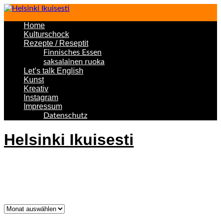
Home
Kulturschock
Rezepte / Reseptit
Finnisches Essen
saksalainen ruoka
Let’s talk English
Kunst
Kreativ
Instagram
Impressum
Datenschutz
Helsinki Ikuisesti
Helsinki Forever
Was bisher geschah!
Was
bisher