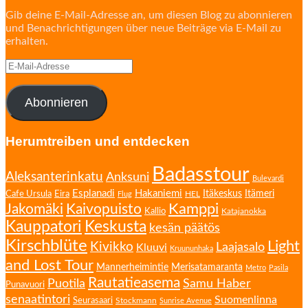
Gib deine E-Mail-Adresse an, um diesen Blog zu abonnieren
und Benachrichtigungen über neue Beiträge via E-Mail zu
erhalten.
E-
Mail-
Adresse
Abonnieren
Herumtreiben und entdecken
Badasstour
Aleksanterinkatu
Anksuni
Bulevardi
Esplanadi
Hakaniemi
Eira
Itäkeskus
Itämeri
Cafe Ursula
HEL
Flug
Kamppi
Jakomäki
Kaivopuisto
Kallio
Katajanokka
Kauppatori
Keskusta
kesän päätös
Kirschblüte
Light
Kivikko
Laajasalo
Kluuvi
Kruununhaka
and Lost Tour
Mannerheimintie
Merisatamaranta
Metro
Pasila
Rautatieasema
Puotila
Samu Haber
Punavuori
senaatintori
Suomenlinna
Seurasaari
Stockmann
Sunrise Avenue