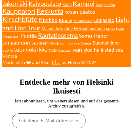
Kamppi
Jakomäki
Kaivopuisto
Kallio
Katajanokka
Kauppatori
Keskusta
kesän päätös
Kirschblüte
Light
Kivikko
Laajasalo
Kluuvi
Kruununhaka
and Lost Tour
Mannerheimintie
Merisatamaranta
Metro
Pasila
Rautatieasema
Puotila
Samu Haber
Punavuori
senaatintori
Suomenlinna
Seurasaari
Stockmann
Sunrise Avenue
tuomiokirkko
vain yksi halli stadissa
Suomi
Töölö
Uunisaari
Vantaa
Made with ❤️ and Sisu 🇫🇮 by Helen © 2024
Entdecke mehr von Helsinki
Ikuisesti
Jetzt abonnieren, um weiterzulesen und auf das gesamte
Archiv zuzugreifen.
Gib
deine
E-
Mail-