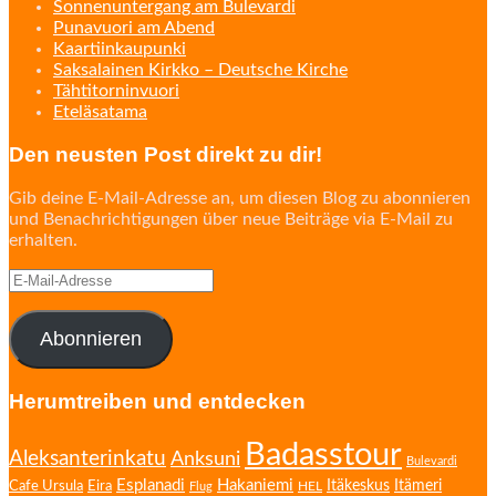
Sonnenuntergang am Bulevardi
Punavuori am Abend
Kaartiinkaupunki
Saksalainen Kirkko – Deutsche Kirche
Tähtitorninvuori
Eteläsatama
Den neusten Post direkt zu dir!
Gib deine E-Mail-Adresse an, um diesen Blog zu abonnieren
und Benachrichtigungen über neue Beiträge via E-Mail zu
erhalten.
E-
Mail-
Adresse
Abonnieren
Herumtreiben und entdecken
Badasstour
Aleksanterinkatu
Anksuni
Bulevardi
Esplanadi
Hakaniemi
Eira
Itäkeskus
Itämeri
Cafe Ursula
HEL
Flug