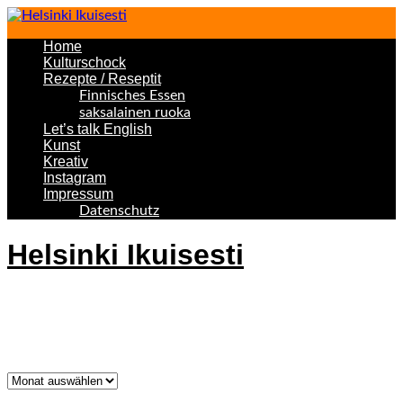
Home
Kulturschock
Rezepte / Reseptit
Finnisches Essen
saksalainen ruoka
Let’s talk English
Kunst
Kreativ
Instagram
Impressum
Datenschutz
Helsinki Ikuisesti
Helsinki Forever
Was bisher geschah!
Was
bisher