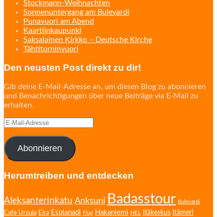
Stockmann-Weihnachten
Sonnenuntergang am Bulevardi
Punavuori am Abend
Kaartiinkaupunki
Saksalainen Kirkko – Deutsche Kirche
Tähtitorninvuori
Den neusten Post direkt zu dir!
Gib deine E-Mail-Adresse an, um diesen Blog zu abonnieren
und Benachrichtigungen über neue Beiträge via E-Mail zu
erhalten.
E-
Mail-
Adresse
Abonnieren
Herumtreiben und entdecken
Badasstour
Aleksanterinkatu
Anksuni
Bulevardi
Esplanadi
Hakaniemi
Eira
Itäkeskus
Itämeri
Cafe Ursula
HEL
Flug