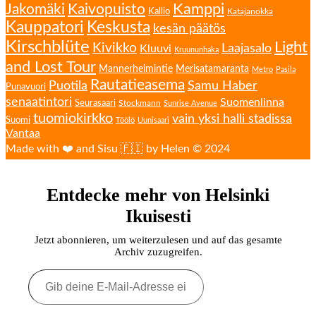
Kamppi
Jakomäki
Kaivopuisto
Kallio
Katajanokka
Kauppatori
Keskusta
kesän päätös
Kirschblüte
Light
Kivikko
Laajasalo
Kluuvi
Kruununhaka
and Lost Tour
Mannerheimintie
Merisatamaranta
Metro
Pasila
Rautatieasema
Puotila
Samu Haber
Punavuori
senaatintori
Suomenlinna
Seurasaari
Stockmann
Sunrise Avenue
tuomiokirkko
vain yksi halli stadissa
Suomi
Töölö
Uunisaari
Vantaa
Made with ❤️ and Sisu 🇫🇮 by Helen © 2024
Entdecke mehr von Helsinki
Ikuisesti
Jetzt abonnieren, um weiterzulesen und auf das gesamte
Archiv zuzugreifen.
Gib
deine
E-
Mail-