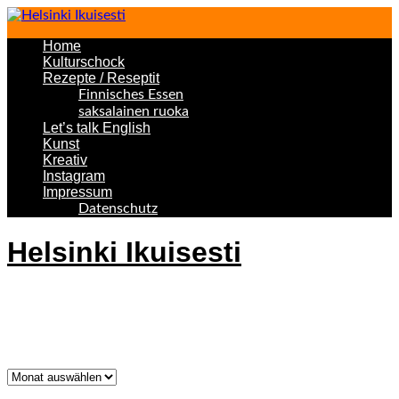
Home
Kulturschock
Rezepte / Reseptit
Finnisches Essen
saksalainen ruoka
Let’s talk English
Kunst
Kreativ
Instagram
Impressum
Datenschutz
Helsinki Ikuisesti
Helsinki Forever
Was bisher geschah!
Was
bisher