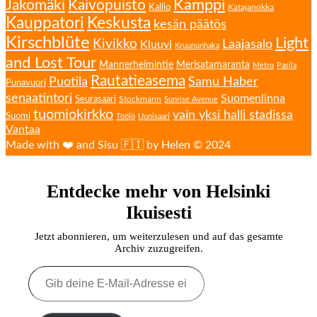
Kamppi
Jakomäki
Kaivopuisto
Kallio
Katajanokka
Kauppatori
Keskusta
kesän päätös
Kirschblüte
Light
Kivikko
Laajasalo
Kluuvi
Kruununhaka
and Lost Tour
Mannerheimintie
Merisatamaranta
Metro
Pasila
Rautatieasema
Puotila
Samu Haber
Punavuori
senaatintori
Suomenlinna
Seurasaari
Stockmann
Sunrise Avenue
tuomiokirkko
vain yksi halli stadissa
Suomi
Töölö
Uunisaari
Vantaa
Made with ❤️ and Sisu 🇫🇮 by Helen © 2024
Entdecke mehr von Helsinki
Ikuisesti
Jetzt abonnieren, um weiterzulesen und auf das gesamte
Archiv zuzugreifen.
Gib
deine
E-
Mail-