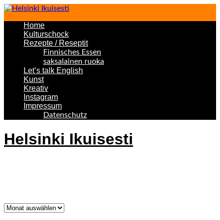
Home
Kulturschock
Rezepte / Reseptit
Finnisches Essen
saksalainen ruoka
Let’s talk English
Kunst
Kreativ
Instagram
Impressum
Datenschutz
Helsinki Ikuisesti
Helsinki Forever
Was bisher geschah!
Was
bisher