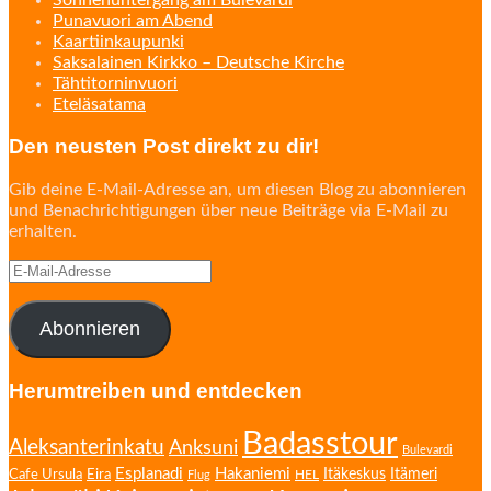
Punavuori am Abend
Kaartiinkaupunki
Saksalainen Kirkko – Deutsche Kirche
Tähtitorninvuori
Eteläsatama
Den neusten Post direkt zu dir!
Gib deine E-Mail-Adresse an, um diesen Blog zu abonnieren
und Benachrichtigungen über neue Beiträge via E-Mail zu
erhalten.
E-
Mail-
Adresse
Abonnieren
Herumtreiben und entdecken
Badasstour
Aleksanterinkatu
Anksuni
Bulevardi
Esplanadi
Hakaniemi
Eira
Itäkeskus
Itämeri
Cafe Ursula
HEL
Flug