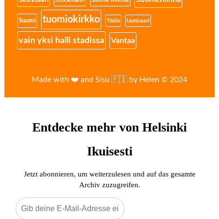
Seurasaari
Stockmann
Sunrise Avenue
tuomiokirkko
Suomi
Töölö
Uunisaari
vain yksi halli stadissa
Vantaa
Made with ❤️ and Sisu 🇫🇮 by Helen © 2024
Entdecke mehr von Helsinki
Ikuisesti
Jetzt abonnieren, um weiterzulesen und auf das gesamte
Archiv zuzugreifen.
Gib
deine