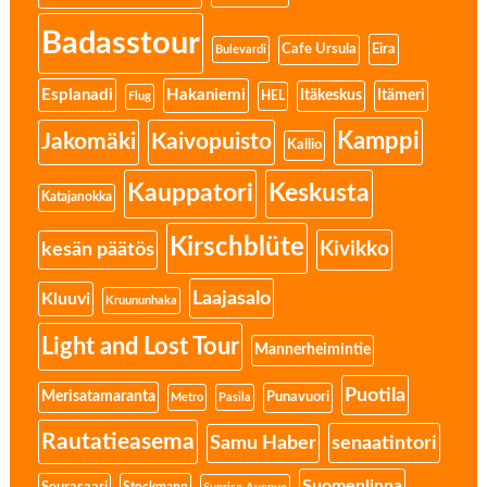
Badasstour
Eira
Cafe Ursula
Bulevardi
Esplanadi
Hakaniemi
Itäkeskus
Itämeri
HEL
Flug
Kamppi
Jakomäki
Kaivopuisto
Kallio
Kauppatori
Keskusta
Katajanokka
Kirschblüte
Kivikko
kesän päätös
Laajasalo
Kluuvi
Kruununhaka
Light and Lost Tour
Mannerheimintie
Puotila
Merisatamaranta
Punavuori
Metro
Pasila
Rautatieasema
senaatintori
Samu Haber
Suomenlinna