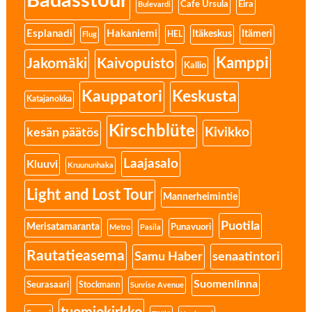
Badasstour
Eira
Cafe Ursula
Bulevardi
Esplanadi
Hakaniemi
Itäkeskus
Itämeri
HEL
Flug
Kamppi
Jakomäki
Kaivopuisto
Kallio
Kauppatori
Keskusta
Katajanokka
Kirschblüte
Kivikko
kesän päätös
Laajasalo
Kluuvi
Kruununhaka
Light and Lost Tour
Mannerheimintie
Puotila
Merisatamaranta
Punavuori
Metro
Pasila
Rautatieasema
senaatintori
Samu Haber
Suomenlinna
Seurasaari
Stockmann
Sunrise Avenue