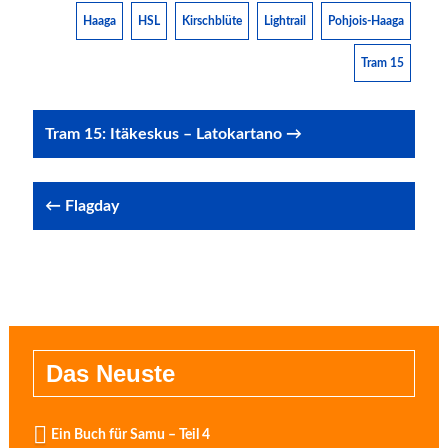
Haaga
HSL
Kirschblüte
Lightrail
Pohjois-Haaga
Tram 15
Post
Tram 15: Itäkeskus – Latokartano →
navigation
← Flagday
Das Neuste
Ein Buch für Samu – Teil 4