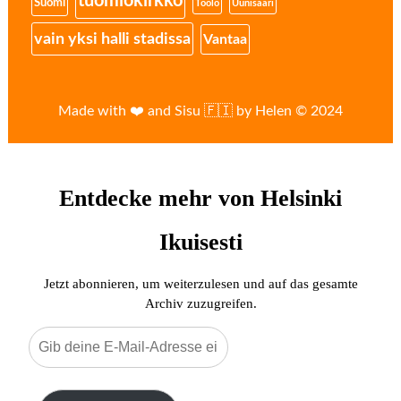
tuomiokirkko
Suomi
Töölö
Uunisaari
vain yksi halli stadissa
Vantaa
Made with ❤️ and Sisu 🇫🇮 by Helen © 2024
Entdecke mehr von Helsinki
Ikuisesti
Jetzt abonnieren, um weiterzulesen und auf das gesamte
Archiv zuzugreifen.
Gib
deine
E-
Mail-