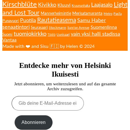
Kirschblüte
Light
Kivikko
Laajasalo
Kluuvi
Kruununhaka
and Lost Tour
Mannerheimintie
Merisatamaranta
Metro
Pasila
Rautatieasema
Puotila
Samu Haber
Punavuori
senaatintori
Suomenlinna
Seurasaari
Stockmann
Sunrise Avenue
tuomiokirkko
vain yksi halli stadissa
Suomi
Töölö
Uunisaari
Vantaa
Made with ❤️ and Sisu 🇫🇮 by Helen © 2024
Entdecke mehr von Helsinki
Ikuisesti
Jetzt abonnieren, um weiterzulesen und auf das gesamte
Archiv zuzugreifen.
Gib
deine
E-
Mail-
Adresse
Abonnieren
ein ...