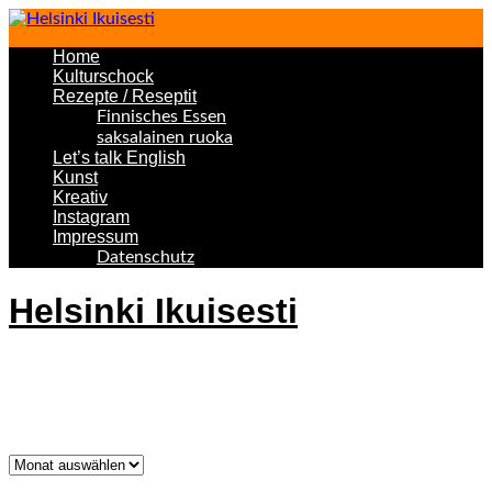
Home
Kulturschock
Rezepte / Reseptit
Finnisches Essen
saksalainen ruoka
Let’s talk English
Kunst
Kreativ
Instagram
Impressum
Datenschutz
Helsinki Ikuisesti
Helsinki Forever
Was bisher geschah!
Was
bisher