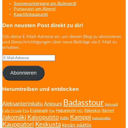
Sonnenuntergang am Bulevardi
Punavuori am Abend
Kaartiinkaupunki
Den neusten Post direkt zu dir!
Gib deine E-Mail-Adresse an, um diesen Blog zu abonnieren
und Benachrichtigungen über neue Beiträge via E-Mail zu
erhalten.
E-
Mail-
Adresse
Abonnieren
Herumtreiben und entdecken
Badasstour
Aleksanterinkatu
Anksuni
Bulevardi
Esplanadi
Hakaniemi
Eira
Itäkeskus
Itämeri
Cafe Ursula
HEL
Flug
Kamppi
Jakomäki
Kaivopuisto
Kallio
Katajanokka
Kauppatori
Keskusta
kesän päätös