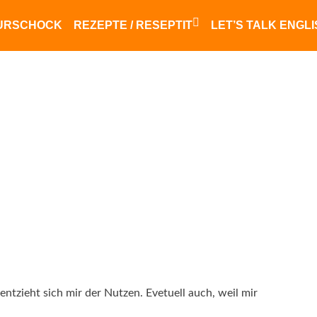
URSCHOCK
REZEPTE / RESEPTIT
LET’S TALK ENGL
Finnisches Essen
saksalainen ruoka
entzieht sich mir der Nutzen.
Evetuell auch, weil mir