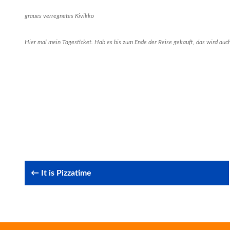
graues verregnetes Kivikko
Hier mal mein Tagesticket. Hab es bis zum Ende der Reise gekauft, das wird auch
Post
← It is Pizzatime
navigation