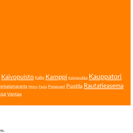
Kamppi
Kauppatori
Kaivopuisto
Kallio
Katajanokka
Rautatieasema
Puotila
erisatamaranta
Punavuori
Metro
Pasila
ssa
Vantaa
en.