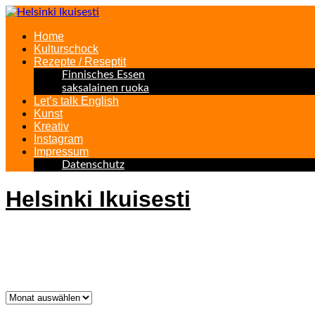
Home
Kulturschock
Rezepte / Reseptit
Finnisches Essen
saksalainen ruoka
Let’s talk English
Kunst
Kreativ
Instagram
Impressum
Datenschutz
Helsinki Ikuisesti
Helsinki Forever
Was bisher geschah!
Was
bisher