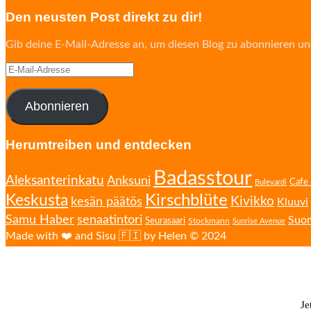
Den neusten Post direkt zu dir!
Gib deine E-Mail-Adresse an, um diesen Blog zu abonnieren un
E-
Mail-
Adresse
Abonnieren
Herumtreiben und entdecken
Badasstour
Aleksanterinkatu
Anksuni
Cafe 
Bulevardi
Kirschblüte
Keskusta
Kivikko
kesän päätös
Kluuvi
senaatintori
Samu Haber
Suo
Seurasaari
Stockmann
Sunrise Avenue
Made with ❤️ and Sisu 🇫🇮 by Helen © 2024
Je