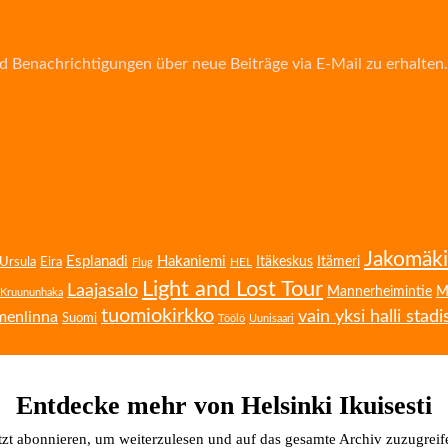
d Benachrichtigungen über neue Beiträge via E-Mail zu erhalten.
Jakomäki
Esplanadi
Hakaniemi
Eira
Itäkeskus
Itämeri
Ursula
HEL
Flug
Light and Lost Tour
Laajasalo
Mannerheimintie
M
Kruununhaka
tuomiokirkko
vain yksi halli stadi
menlinna
Suomi
Töölö
Uunisaari
Entdecke mehr von Helsinki Ikuisesti
tzt abonnieren, um weiterzulesen und auf das gesamte Archiv zuzugreif